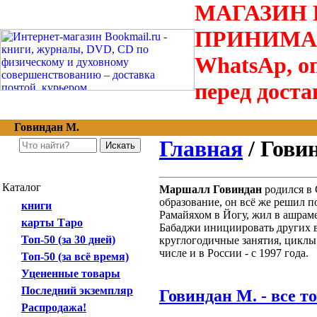
МАГАЗИН В
ПРИНИМАЮТС
WhatsAp, оп
перед доста
Говиндан М.
Главная
/ Гови
Каталог
Маршалл Говиндан
родился в
образование, он всё же решил 
книги
Рамайяхом в Йогу, жил в ашрам
карты Таро
Бабаджи инициировать других в
Топ-50 (за 30 дней)
круглогодичные занятия, циклы
числе и в России - с 1997 года.
Топ-50 (за всё время)
Уцененные товары
Последний экземпляр
Говиндан М. - все т
Распродажа!