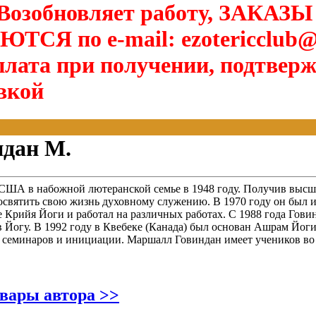
озобновляет работу, ЗАКАЗЫ
Я по e-mail: ezotericclub@
лата при получении, подтверж
вкой
ндан М.
 США в набожной лютеранской семье в 1948 году. Получив высш
посвятить свою жизнь духовному служению. В 1970 году он был
е Крийя Йоги и работал на различных работах. С 1988 года Гов
 Йогу. В 1992 году в Квебеке (Канада) был основан Ашрам Йоги
 семинаров и инициации. Маршалл Говиндан имеет учеников во 
овары автора >>