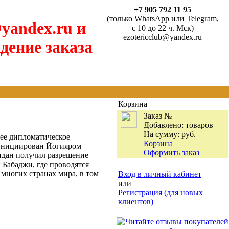
+7 905 792 11 95
(только WhatsApp или Telegram,
yandex.ru и
с 10 до 22 ч. Мск)
ezotericclub@yandex.ru
дение заказа
Корзина
Заказ №
Добавлено:
товаров
На сумму:
руб.
ее дипломатическое
Корзина
 инициирован Йогияром
Оформить заказ
индан получил разрешение
 Бабаджи, где проводятся
многих странах мира, в том
Вход в личный кабинет
или
Регистрация (для новых
клиентов)