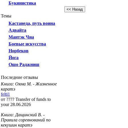
Букинистика
Темы
Кастанеда, путь воина
Адвайта
Мантэк Чиа
Боевые искусства
Норбеков
Йога
Ошо Раджниш
Последние отзывы
Книга: Ояма М. - Жизненное
каратэ
felti1
от ???? Transfer of funds to
your 28.06.2026
Книга: Дащинский В. -
Правила соревнований по
кекушин каратэ