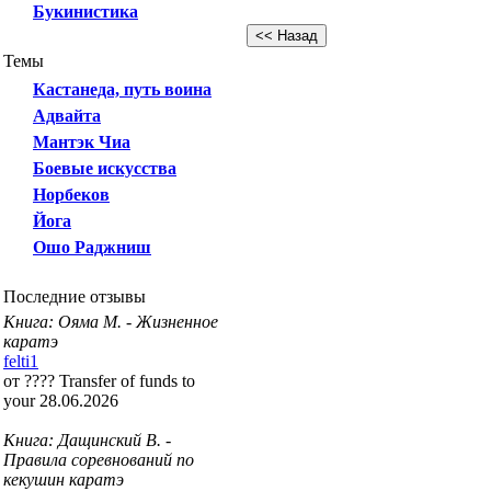
Букинистика
Темы
Кастанеда, путь воина
Адвайта
Мантэк Чиа
Боевые искусства
Норбеков
Йога
Ошо Раджниш
Последние отзывы
Книга: Ояма М. - Жизненное
каратэ
felti1
от ???? Transfer of funds to
your 28.06.2026
Книга: Дащинский В. -
Правила соревнований по
кекушин каратэ