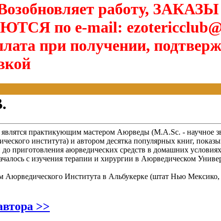
озобновляет работу, ЗАКАЗЫ
Я по e-mail: ezotericclub@
лата при получении, подтверж
вкой
.
d) являтся практикующим мастером Аюрведы (M.A.Sc. - научное з
ческого института) и автором десятка популярных книг, показ
 до приготовления аюрведических средств в домашних условиях
ачалось с изучения терапии и хирургии в Аюрведическом Универ
ем Аюрведического Института в Альбукерке (штат Нью Мексико, 
 автора >>