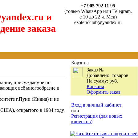
+7 905 792 11 95
(только WhatsApp или Telegram,
yandex.ru и
с 10 до 22 ч. Мск)
ezotericclub@yandex.ru
дение заказа
Корзина
Заказ №
Добавлено:
товаров
На сумму:
руб.
вание, присуждаемое по
Корзина
ывающих всё многообразие и
Оформить заказ
.
ситете г.Пуни (Индия) и не
Вход в личный кабинет
США), открытого в 1984 году.
или
Регистрация (для новых
клиентов)