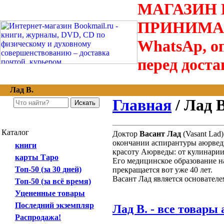
МАГАЗИН В
ПРИНИМАЮТС
WhatsAp, оп
перед доста
Лад В.
Главная
/ Лад В
Каталог
Доктор
Васант Лад
(Vasant La
окончании аспирантуры аюрведи
книги
красоту Аюрведы: от кулинарии
карты Таро
Его медицинское образование н
Топ-50 (за 30 дней)
прекращается вот уже 40 лет.
Васант Лад является основател
Топ-50 (за всё время)
Уцененные товары
Последний экземпляр
Лад В. - все товары
Распродажа!