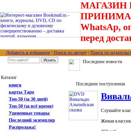
МАГАЗИН В
ПРИНИМАЮТС
WhatsAp, оп
перед доста
Добавить в избранное
|
Поиск по автору
|
Поиск по издательс
Последние новости
Каталог
Последние поступления
книги
карты Таро
Виваль
Топ-50 (за 30 дней)
Топ-50 (за всё время)
Слушайте клас
Уцененные товары
Последний экземпляр
Живая классика
Распродажа!