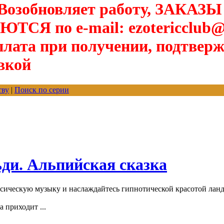
озобновляет работу, ЗАКАЗЫ
Я по e-mail: ezotericclub@
лата при получении, подтверж
вкой
тву
|
Поиск по серии
ди. Альпийская сказка
сическую музыку и наслаждайтесь гипнотической красотой лан
 приходит ...