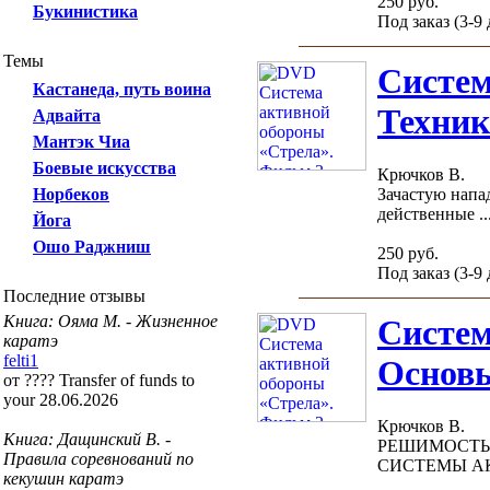
250 руб.
Букинистика
Под заказ (3-9
Темы
Систем
Кастанеда, путь воина
Техник
Адвайта
Мантэк Чиа
Боевые искусства
Крючков В.
Норбеков
Зачастую напа
действенные ..
Йога
Ошо Раджниш
250 руб.
Под заказ (3-9
Последние отзывы
Книга: Ояма М. - Жизненное
Систем
каратэ
felti1
Основы
от ???? Transfer of funds to
your 28.06.2026
Крючков В.
Книга: Дащинский В. -
РЕШИМОСТЬ, 
Правила соревнований по
СИСТЕМЫ АК
кекушин каратэ