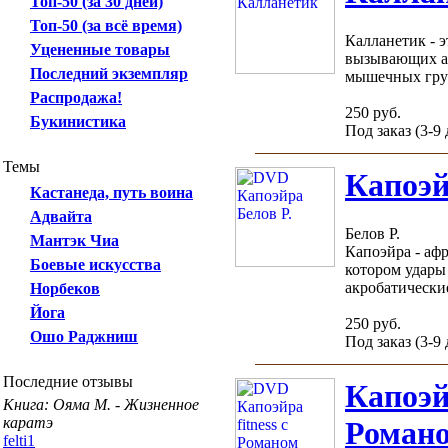
Топ-50 (за 30 дней)
Топ-50 (за всё время)
Калланетик - 
Уцененные товары
вызывающих а
Последний экземпляр
мышечных груп
Распродажа!
250 руб.
Букинистика
Под заказ (3-9
Темы
Капоэ
Кастанеда, путь воина
Адвайта
Белов Р.
Мантэк Чиа
Капоэйра - афр
Боевые искусства
котором удары
акробатические,
Норбеков
Йога
250 руб.
Ошо Раджниш
Под заказ (3-9
Последние отзывы
Капоэйр
Книга: Ояма М. - Жизненное
каратэ
Роман
felti1