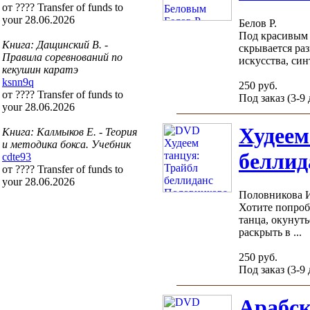
от ???? Transfer of funds to
your 28.06.2026
Белов Р.
Под красивым 
Книга: Дащинский В. -
скрывается ра
Правила соревнований по
искусства, синт
кекушин каратэ
ksnn9q
250 руб.
от ???? Transfer of funds to
Под заказ (3-9
your 28.06.2026
Худеем
Книга: Калмыков Е. - Теория
и методика бокса. Учебник
беллид
cdte93
от ???? Transfer of funds to
your 28.06.2026
Половникова 
Хотите попроб
танца, окунуть
раскрыть в ...
250 руб.
Под заказ (3-9
Арабск