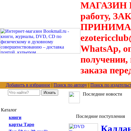
МАГАЗИН В
работу, З
ПРИНИМАЮТ
ezotericclu
WhatsAp, о
получении,
заказа пере
Добавить в избранное
|
Поиск по автору
|
Поиск по издательс
Последние новости
Каталог
Последние поступления
книги
карты Таро
Калла