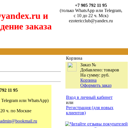
+7 905 792 11 95
(только WhatsApp или Telegram,
yandex.ru и
с 10 до 22 ч. Мск)
ezotericclub@yandex.ru
дение заказа
Корзина
Заказ №
Добавлено:
товаров
На сумму:
руб.
Корзина
Оформить заказ
792 11 95
Вход в личный кабинет
о Telegram или WhatsApp)
или
Регистрация (для новых
 20 ч. по Москве
клиентов)
admin@bookmail.ru