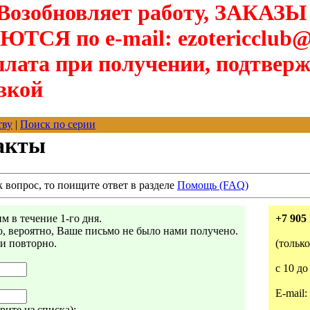
озобновляет работу, ЗАКАЗЫ
Я по e-mail: ezotericclub@
лата при получении, подтверж
вкой
тву
|
Поиск по серии
акты
к вопрос, то поищите ответ в разделе
Помощь (FAQ)
 в течение 1-го дня.
+7 905 
то, вероятно, Ваше письмо не было нами получено.
ми повторно.
(тольк
с 10 до
E-mail:
ите из списка):