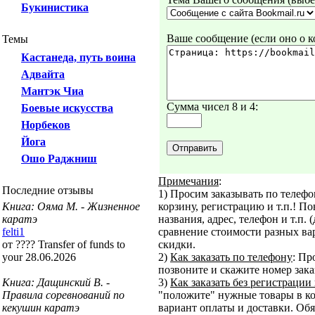
Букинистика
Ваше сообщение (если оно о ко
Темы
Кастанеда, путь воина
Адвайта
Мантэк Чиа
Сумма чисел 8 и 4:
Боевые искусства
Норбеков
Йога
Ошо Раджниш
Примечания
:
Последние отзывы
1) Просим заказывать по телефо
Книга: Ояма М. - Жизненное
корзину, регистрацию и т.п.! По
каратэ
названия, адрес, телефон и т.п.
felti1
сравнение стоимости разных вар
от ???? Transfer of funds to
скидки.
your 28.06.2026
2)
Как заказать по телефону
: Пр
позвоните и скажите номер заказ
Книга: Дащинский В. -
3)
Как заказать без регистрации 
Правила соревнований по
"положите" нужные товары в корз
кекушин каратэ
вариант оплаты и доставки. Обя