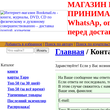
МАГАЗИН В
ПРИНИМАЮТС
WhatsAp, оп
перед доста
Добавить в избранное
|
Поиск по автору
|
Поиск по издательс
Главная
/ Конт
Каталог
Здравствуйте! Если у Вас возни
книги
карты Таро
На Ваше сообщение мы ответим
Если ответа не последовало, 
Топ-50 (за 30 дней)
В этом случае свяжитесь с на
Топ-50 (за всё время)
Ваше имя, фамилия:
Уцененные товары
E-mail:
Последний экземпляр
Распродажа!
Тема Вашего сообщения (выбер