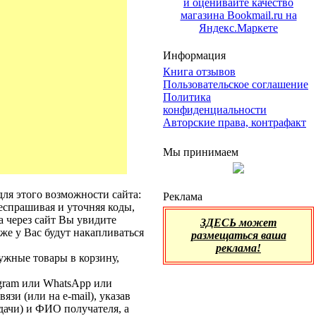
Информация
Книга отзывов
Пользовательское соглашение
Политика
конфиденциальности
Авторские права, контрафакт
Мы принимаем
для этого возможности сайта:
Реклама
респрашивая и уточняя коды,
за через сайт Вы увидите
ЗДЕСЬ может
же у Вас будут накапливаться
размещаться ваша
реклама!
ужные товары в корзину,
egram или WhatsApp или
зи (или на e-mail), указав
дачи) и ФИО получателя, а