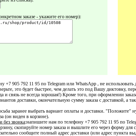
нкретном заказе - укажите его номер):
ну +7 905 792 11 95 по Telegram или WhatsApp , не использовать 
верьте, это будет быстрее, чем делать это под Вашу диктовку, пе
 (да и связь не всегда хорошая!) Кроме того, при оформлении зака
иантов доставки, окончательную сумму заказа с доставкой, а так
осьба заранее выбрать вариант оплаты и доставки. "Положите" н
а (он виден в корзине).
и без звонка
:напишите нам по телефону +7 905 792 11 95 по Tel
ину, скопируйте номер заказа и вышлите его через форму для свя
зательно сообщите полный адрес доставки (или адрес пункта вы