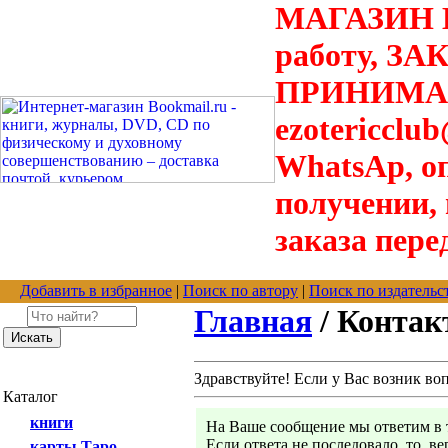
МАГАЗИН В
работу, З
ПРИНИМАЮТ
ezotericclu
WhatsAp, о
получении,
заказа пере
Добавить в избранное
|
Поиск по автору
|
Поиск по издательс
Главная
/ Конта
Здравствуйте! Если у Вас возник во
Каталог
книги
На Ваше сообщение мы ответим в т
Если ответа не последовало, то, в
карты Таро