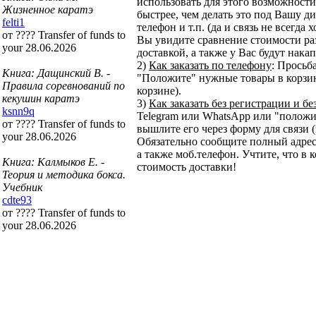
использовать для этого возможности 
Жизненное каратэ
быстрее, чем делать это под Вашу ди
felti1
телефон и т.п. (да и связь не всегда
от ???? Transfer of funds to
Вы увидите сравнение стоимости ра
your 28.06.2026
доставкой, а также у Вас будут нака
2)
Как заказать по телефону
: Просьб
Книга: Дащинский В. -
"Положите" нужные товары в корзину
Правила соревнований по
корзине).
кекушин каратэ
3)
Как заказать без регистрации и бе
ksnn9q
Telegram или WhatsApp или "положит
от ???? Transfer of funds to
вышлите его через форму для связи (
your 28.06.2026
Обязательно сообщите полный адрес
а также моб.телефон. Учтите, что в 
Книга: Калмыков Е. -
стоимость доставки!
Теория и методика бокса.
Учебник
cdte93
от ???? Transfer of funds to
your 28.06.2026