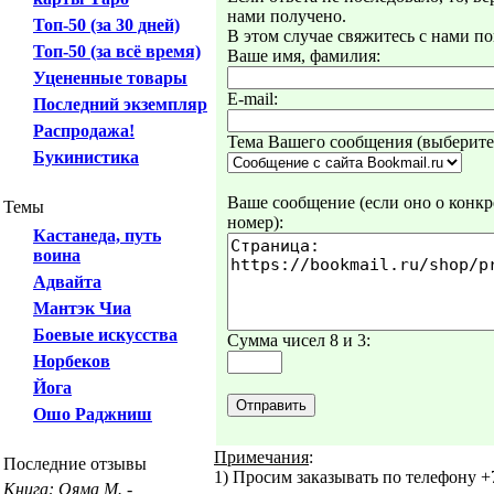
нами получено.
Топ-50 (за 30 дней)
В этом случае свяжитесь с нами по
Топ-50 (за всё время)
Ваше имя, фамилия:
Уцененные товары
E-mail:
Последний экземпляр
Распродажа!
Тема Вашего сообщения (выберите 
Букинистика
Ваше сообщение (если оно о конкре
Темы
номер):
Кастанеда, путь
воина
Адвайта
Мантэк Чиа
Боевые искусства
Сумма чисел 8 и 3:
Норбеков
Йога
Ошо Раджниш
Примечания
:
Последние отзывы
1) Просим заказывать по телефону +7
Книга: Ояма М. -