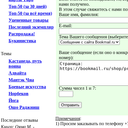
нами получено.
Топ-50 (за 30 дней)
В этом случае свяжитесь с нами по
Топ-50 (за всё время)
Ваше имя, фамилия:
Уцененные товары
E-mail:
Последний экземпляр
Распродажа!
Тема Вашего сообщения (выберите 
Букинистика
Ваше сообщение (если оно о конкре
Темы
номер):
Кастанеда, путь
воина
Адвайта
Мантэк Чиа
Боевые искусства
Сумма чисел 1 и 7:
Норбеков
Йога
Ошо Раджниш
Примечания
:
Последние отзывы
1) Просим заказывать по телефону +7
Книга: Ояма М. -