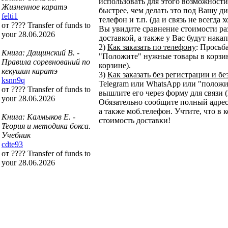
использовать для этого возможности 
Жизненное каратэ
быстрее, чем делать это под Вашу ди
felti1
телефон и т.п. (да и связь не всегда
от ???? Transfer of funds to
Вы увидите сравнение стоимости ра
your 28.06.2026
доставкой, а также у Вас будут нака
2)
Как заказать по телефону
: Просьб
Книга: Дащинский В. -
"Положите" нужные товары в корзину
Правила соревнований по
корзине).
кекушин каратэ
3)
Как заказать без регистрации и бе
ksnn9q
Telegram или WhatsApp или "положит
от ???? Transfer of funds to
вышлите его через форму для связи (
your 28.06.2026
Обязательно сообщите полный адрес
а также моб.телефон. Учтите, что в 
Книга: Калмыков Е. -
стоимость доставки!
Теория и методика бокса.
Учебник
cdte93
от ???? Transfer of funds to
your 28.06.2026