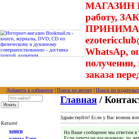
МАГАЗИН В
работу, З
ПРИНИМАЮТ
ezotericclu
WhatsAp, о
получении,
заказа пере
Добавить в избранное
|
Поиск по автору
|
Поиск по издательс
Главная
/ Конта
Здравствуйте! Если у Вас возник во
Каталог
книги
На Ваше сообщение мы ответим в т
Если ответа не последовало, то, в
карты Таро