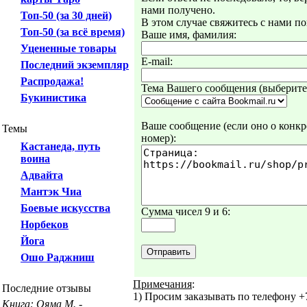
нами получено.
Топ-50 (за 30 дней)
В этом случае свяжитесь с нами по
Топ-50 (за всё время)
Ваше имя, фамилия:
Уцененные товары
E-mail:
Последний экземпляр
Распродажа!
Тема Вашего сообщения (выберите 
Букинистика
Ваше сообщение (если оно о конкре
Темы
номер):
Кастанеда, путь
воина
Адвайта
Мантэк Чиа
Боевые искусства
Сумма чисел 9 и 6:
Норбеков
Йога
Ошо Раджниш
Примечания
:
Последние отзывы
1) Просим заказывать по телефону +7
Книга: Ояма М. -