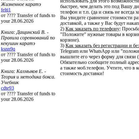
использовать для этого возможности 
Жизненное каратэ
быстрее, чем делать это под Вашу ди
felti1
телефон и т.п. (да и связь не всегда
от ???? Transfer of funds to
Вы увидите сравнение стоимости ра
your 28.06.2026
доставкой, а также у Вас будут нака
2)
Как заказать по телефону
: Просьб
Книга: Дащинский В. -
"Положите" нужные товары в корзину
Правила соревнований по
корзине).
кекушин каратэ
3)
Как заказать без регистрации и бе
ksnn9q
Telegram или WhatsApp или "положит
от ???? Transfer of funds to
вышлите его через форму для связи (
your 28.06.2026
Обязательно сообщите полный адрес
а также моб.телефон. Учтите, что в 
Книга: Калмыков Е. -
стоимость доставки!
Теория и методика бокса.
Учебник
cdte93
от ???? Transfer of funds to
your 28.06.2026