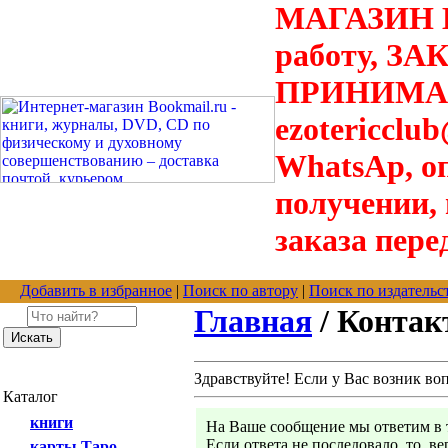
МАГАЗИН В
работу, З
ПРИНИМАЮТ
ezotericclu
WhatsAp, о
получении,
заказа пере
Добавить в избранное
|
Поиск по автору
|
Поиск по издательс
Главная
/ Конта
Здравствуйте! Если у Вас возник во
Каталог
книги
На Ваше сообщение мы ответим в т
Если ответа не последовало, то, в
карты Таро