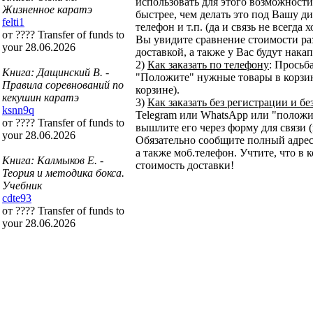
использовать для этого возможности 
Жизненное каратэ
быстрее, чем делать это под Вашу ди
felti1
телефон и т.п. (да и связь не всегда
от ???? Transfer of funds to
Вы увидите сравнение стоимости ра
your 28.06.2026
доставкой, а также у Вас будут нака
2)
Как заказать по телефону
: Просьб
Книга: Дащинский В. -
"Положите" нужные товары в корзину
Правила соревнований по
корзине).
кекушин каратэ
3)
Как заказать без регистрации и бе
ksnn9q
Telegram или WhatsApp или "положит
от ???? Transfer of funds to
вышлите его через форму для связи (
your 28.06.2026
Обязательно сообщите полный адрес
а также моб.телефон. Учтите, что в 
Книга: Калмыков Е. -
стоимость доставки!
Теория и методика бокса.
Учебник
cdte93
от ???? Transfer of funds to
your 28.06.2026