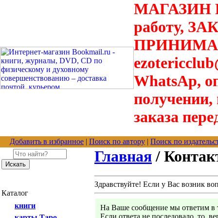
МАГАЗИН В
работу, З
ПРИНИМАЮТ
ezotericclu
WhatsAp, о
получении,
заказа пере
Добавить в избранное
|
Поиск по автору
|
Поиск по издательс
Главная
/ Конта
Здравствуйте! Если у Вас возник во
Каталог
книги
На Ваше сообщение мы ответим в т
Если ответа не последовало, то, в
карты Таро