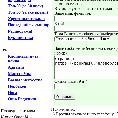
нами получено.
Топ-50 (за 30 дней)
В этом случае свяжитесь с нами по
Топ-50 (за всё время)
Ваше имя, фамилия:
Уцененные товары
E-mail:
Последний экземпляр
Распродажа!
Тема Вашего сообщения (выберите 
Букинистика
Ваше сообщение (если оно о конкре
Темы
номер):
Кастанеда, путь
воина
Адвайта
Мантэк Чиа
Боевые искусства
Сумма чисел 9 и 4:
Норбеков
Йога
Ошо Раджниш
Примечания
:
Последние отзывы
1) Просим заказывать по телефону +7
Книга: Ояма М. -