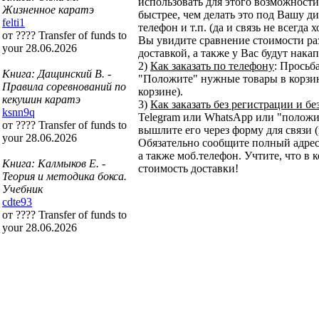
использовать для этого возможности 
Жизненное каратэ
быстрее, чем делать это под Вашу ди
felti1
телефон и т.п. (да и связь не всегда
от ???? Transfer of funds to
Вы увидите сравнение стоимости ра
your 28.06.2026
доставкой, а также у Вас будут нака
2)
Как заказать по телефону
: Просьб
Книга: Дащинский В. -
"Положите" нужные товары в корзину
Правила соревнований по
корзине).
кекушин каратэ
3)
Как заказать без регистрации и бе
ksnn9q
Telegram или WhatsApp или "положит
от ???? Transfer of funds to
вышлите его через форму для связи (
your 28.06.2026
Обязательно сообщите полный адрес
а также моб.телефон. Учтите, что в 
Книга: Калмыков Е. -
стоимость доставки!
Теория и методика бокса.
Учебник
cdte93
от ???? Transfer of funds to
your 28.06.2026