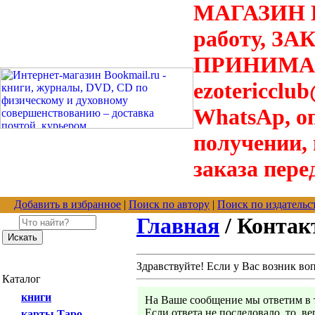
МАГАЗИН В
работу, З
ПРИНИМАЮТ
ezotericclu
WhatsAp, о
получении,
заказа пере
Добавить в избранное
|
Поиск по автору
|
Поиск по издательс
Главная
/ Конта
Здравствуйте! Если у Вас возник во
Каталог
книги
На Ваше сообщение мы ответим в т
Если ответа не последовало, то, в
карты Таро