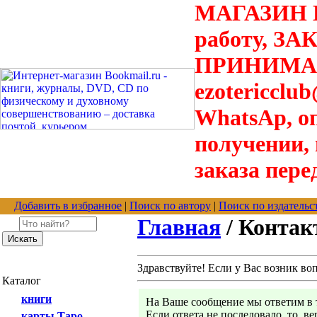
МАГАЗИН В
работу, З
ПРИНИМАЮТ
ezotericclu
WhatsAp, о
получении,
заказа пере
Добавить в избранное
|
Поиск по автору
|
Поиск по издательс
Главная
/ Конта
Здравствуйте! Если у Вас возник во
Каталог
книги
На Ваше сообщение мы ответим в т
Если ответа не последовало, то, в
карты Таро