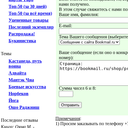
нами получено.
Топ-50 (за 30 дней)
В этом случае свяжитесь с нами по
Топ-50 (за всё время)
Ваше имя, фамилия:
Уцененные товары
E-mail:
Последний экземпляр
Распродажа!
Тема Вашего сообщения (выберите 
Букинистика
Ваше сообщение (если оно о конкре
Темы
номер):
Кастанеда, путь
воина
Адвайта
Мантэк Чиа
Боевые искусства
Сумма чисел 6 и 8:
Норбеков
Йога
Ошо Раджниш
Примечания
:
Последние отзывы
1) Просим заказывать по телефону +7
Книга: Ояма М. -