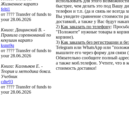
использовать для этого возможности 
Жизненное каратэ
быстрее, чем делать это под Вашу ди
felti1
телефон и т.п. (да и связь не всегда
от ???? Transfer of funds to
Вы увидите сравнение стоимости ра
your 28.06.2026
доставкой, а также у Вас будут нака
2)
Как заказать по телефону
: Просьб
Книга: Дащинский В. -
"Положите" нужные товары в корзину
Правила соревнований по
корзине).
кекушин каратэ
3)
Как заказать без регистрации и бе
ksnn9q
Telegram или WhatsApp или "положит
от ???? Transfer of funds to
вышлите его через форму для связи (
your 28.06.2026
Обязательно сообщите полный адрес
а также моб.телефон. Учтите, что в 
Книга: Калмыков Е. -
стоимость доставки!
Теория и методика бокса.
Учебник
cdte93
от ???? Transfer of funds to
your 28.06.2026