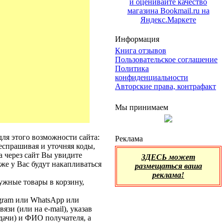
Информация
Книга отзывов
Пользовательское соглашение
Политика
конфиденциальности
Авторские права, контрафакт
Мы принимаем
для этого возможности сайта:
Реклама
респрашивая и уточняя коды,
за через сайт Вы увидите
ЗДЕСЬ может
же у Вас будут накапливаться
размещаться ваша
реклама!
ужные товары в корзину,
egram или WhatsApp или
зи (или на e-mail), указав
дачи) и ФИО получателя, а