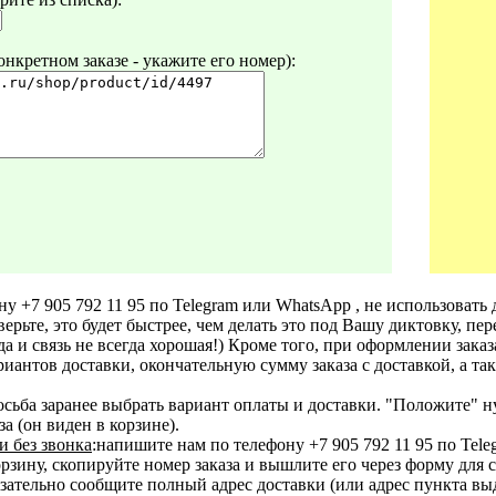
нкретном заказе - укажите его номер):
ну +7 905 792 11 95 по Telegram или WhatsApp , не использовать 
верьте, это будет быстрее, чем делать это под Вашу диктовку, пе
 (да и связь не всегда хорошая!) Кроме того, при оформлении зака
иантов доставки, окончательную сумму заказа с доставкой, а так
осьба заранее выбрать вариант оплаты и доставки. "Положите" н
а (он виден в корзине).
и без звонка
:напишите нам по телефону +7 905 792 11 95 по Tel
ину, скопируйте номер заказа и вышлите его через форму для свя
зательно сообщите полный адрес доставки (или адрес пункта вы