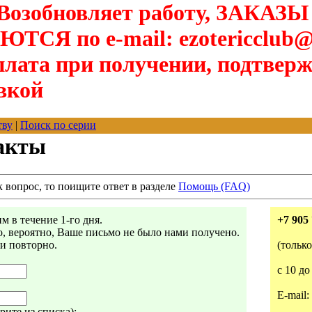
озобновляет работу, ЗАКАЗЫ
Я по e-mail: ezotericclub@
лата при получении, подтверж
вкой
тву
|
Поиск по серии
акты
к вопрос, то поищите ответ в разделе
Помощь (FAQ)
 в течение 1-го дня.
+7 905 
то, вероятно, Ваше письмо не было нами получено.
ми повторно.
(тольк
с 10 до
E-mail:
ите из списка):