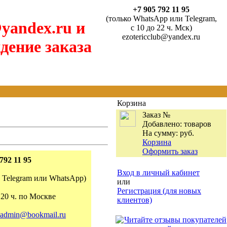
+7 905 792 11 95
(только WhatsApp или Telegram,
yandex.ru и
с 10 до 22 ч. Мск)
ezotericclub@yandex.ru
дение заказа
Корзина
Заказ №
Добавлено:
товаров
На сумму:
руб.
Корзина
Оформить заказ
792 11 95
Вход в личный кабинет
о Telegram или WhatsApp)
или
Регистрация (для новых
 20 ч. по Москве
клиентов)
admin@bookmail.ru