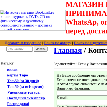
МАГАЗИН В
ПРИНИМАЮТС
WhatsAp, оп
перед доста
Добавить в избранное
|
Поиск по автору
|
Поиск по издательс
Главная
/ Конт
Каталог
Здравствуйте! Если у Вас возни
книги
карты Таро
На Ваше сообщение мы ответим
Если ответа не последовало, 
Топ-50 (за 30 дней)
В этом случае свяжитесь с на
Топ-50 (за всё время)
Ваше имя, фамилия:
Уцененные товары
E-mail:
Последний экземпляр
Распродажа!
Тема Вашего сообщения (выбер