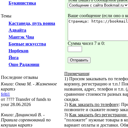
Букинистика
Ваше сообщение (если оно о ко
Темы
Кастанеда, путь воина
Адвайта
Мантэк Чиа
Сумма чисел 7 и 0:
Боевые искусства
Норбеков
Йога
Ошо Раджниш
Примечания
:
Последние отзывы
1) Просим заказывать по телефо
Книга: Ояма М. - Жизненное
корзину, регистрацию и т.п.! По
каратэ
названия, адрес, телефон и т.п.
felti1
сравнение стоимости разных вар
от ???? Transfer of funds to
скидки.
your 28.06.2026
2)
Как заказать по телефону
: Пр
позвоните и скажите номер заказ
Книга: Дащинский В. -
3)
Как заказать без регистрации 
Правила соревнований по
"положите" нужные товары в корз
кекушин каратэ
вариант оплаты и доставки. Обя