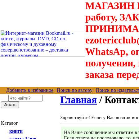
МАГАЗИН В
работу, З
ПРИНИМАЮТ
ezotericclu
WhatsAp, о
получении,
заказа пере
Добавить в избранное
|
Поиск по автору
|
Поиск по издательс
Главная
/ Конта
Здравствуйте! Если у Вас возник во
Каталог
книги
На Ваше сообщение мы ответим в т
Если ответа не последовало, то, в
карты Таро