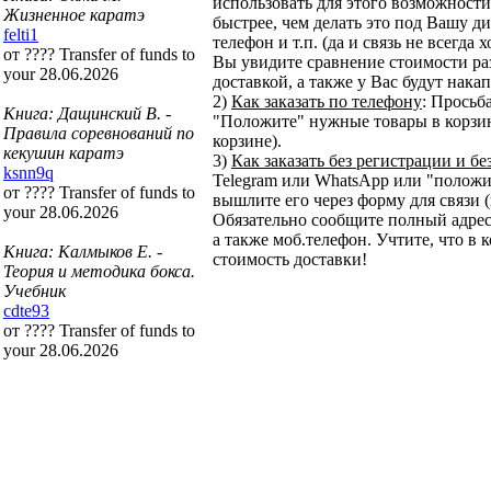
использовать для этого возможности 
Жизненное каратэ
быстрее, чем делать это под Вашу ди
felti1
телефон и т.п. (да и связь не всегда
от ???? Transfer of funds to
Вы увидите сравнение стоимости ра
your 28.06.2026
доставкой, а также у Вас будут нака
2)
Как заказать по телефону
: Просьб
Книга: Дащинский В. -
"Положите" нужные товары в корзину
Правила соревнований по
корзине).
кекушин каратэ
3)
Как заказать без регистрации и бе
ksnn9q
Telegram или WhatsApp или "положит
от ???? Transfer of funds to
вышлите его через форму для связи (
your 28.06.2026
Обязательно сообщите полный адрес
а также моб.телефон. Учтите, что в 
Книга: Калмыков Е. -
стоимость доставки!
Теория и методика бокса.
Учебник
cdte93
от ???? Transfer of funds to
your 28.06.2026