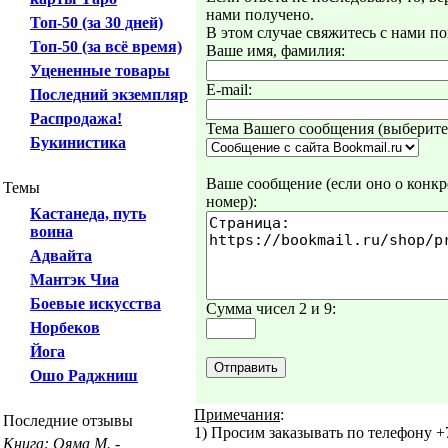
нами получено.
Топ-50 (за 30 дней)
В этом случае свяжитесь с нами по
Топ-50 (за всё время)
Ваше имя, фамилия:
Уцененные товары
E-mail:
Последний экземпляр
Распродажа!
Тема Вашего сообщения (выберите 
Букинистика
Ваше сообщение (если оно о конкре
Темы
номер):
Кастанеда, путь
воина
Адвайта
Мантэк Чиа
Боевые искусства
Сумма чисел 2 и 9:
Норбеков
Йога
Ошо Раджниш
Примечания
:
Последние отзывы
1) Просим заказывать по телефону +7
Книга: Ояма М. -