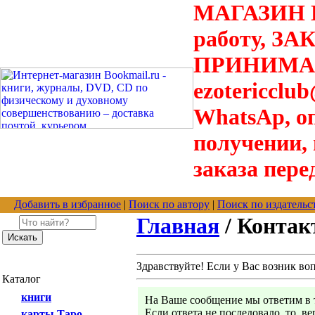
МАГАЗИН В
работу, З
ПРИНИМАЮТ
ezotericclu
WhatsAp, о
получении,
заказа пере
Добавить в избранное
|
Поиск по автору
|
Поиск по издательс
Главная
/ Конта
Здравствуйте! Если у Вас возник во
Каталог
книги
На Ваше сообщение мы ответим в т
Если ответа не последовало, то, в
карты Таро