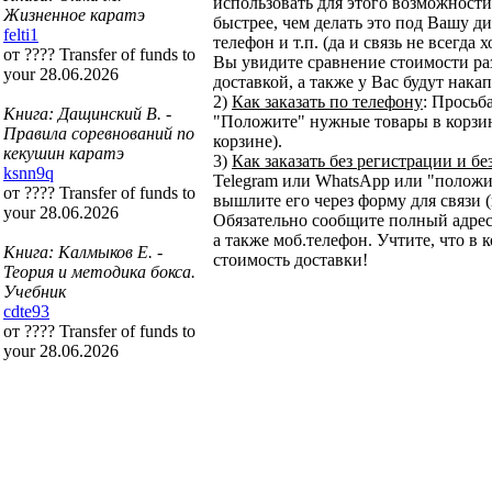
использовать для этого возможности 
Жизненное каратэ
быстрее, чем делать это под Вашу ди
felti1
телефон и т.п. (да и связь не всегда
от ???? Transfer of funds to
Вы увидите сравнение стоимости ра
your 28.06.2026
доставкой, а также у Вас будут нака
2)
Как заказать по телефону
: Просьб
Книга: Дащинский В. -
"Положите" нужные товары в корзину
Правила соревнований по
корзине).
кекушин каратэ
3)
Как заказать без регистрации и бе
ksnn9q
Telegram или WhatsApp или "положит
от ???? Transfer of funds to
вышлите его через форму для связи (
your 28.06.2026
Обязательно сообщите полный адрес
а также моб.телефон. Учтите, что в 
Книга: Калмыков Е. -
стоимость доставки!
Теория и методика бокса.
Учебник
cdte93
от ???? Transfer of funds to
your 28.06.2026