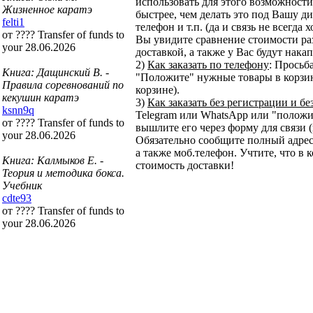
использовать для этого возможности 
Жизненное каратэ
быстрее, чем делать это под Вашу ди
felti1
телефон и т.п. (да и связь не всегда
от ???? Transfer of funds to
Вы увидите сравнение стоимости ра
your 28.06.2026
доставкой, а также у Вас будут нака
2)
Как заказать по телефону
: Просьб
Книга: Дащинский В. -
"Положите" нужные товары в корзину
Правила соревнований по
корзине).
кекушин каратэ
3)
Как заказать без регистрации и бе
ksnn9q
Telegram или WhatsApp или "положит
от ???? Transfer of funds to
вышлите его через форму для связи (
your 28.06.2026
Обязательно сообщите полный адрес
а также моб.телефон. Учтите, что в 
Книга: Калмыков Е. -
стоимость доставки!
Теория и методика бокса.
Учебник
cdte93
от ???? Transfer of funds to
your 28.06.2026