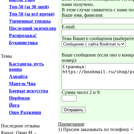
нами получено.
Топ-50 (за 30 дней)
В этом случае свяжитесь с нами по
Топ-50 (за всё время)
Ваше имя, фамилия:
Уцененные товары
E-mail:
Последний экземпляр
Распродажа!
Тема Вашего сообщения (выберите 
Букинистика
Ваше сообщение (если оно о конкре
Темы
номер):
Кастанеда, путь
воина
Адвайта
Мантэк Чиа
Боевые искусства
Сумма чисел 2 и 9:
Норбеков
Йога
Ошо Раджниш
Примечания
:
Последние отзывы
1) Просим заказывать по телефону +7
Книга: Ояма М. -