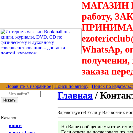
МАГАЗИН В
работу, З
ПРИНИМАЮТ
ezotericclu
WhatsAp, о
получении,
заказа пере
Добавить в избранное
|
Поиск по автору
|
Поиск по издательс
Главная
/ Конта
Здравствуйте! Если у Вас возник во
Каталог
книги
На Ваше сообщение мы ответим в т
Если ответа не последовало, то, в
карты Таро