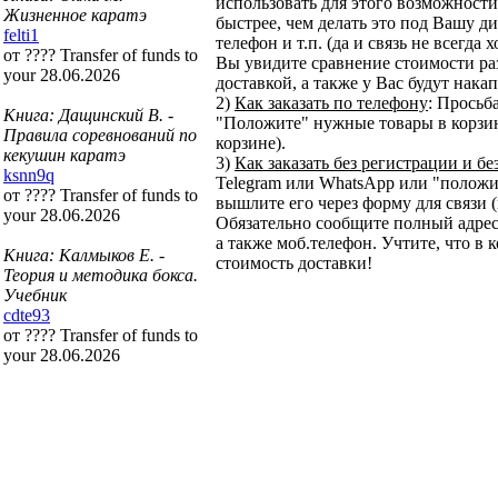
использовать для этого возможности 
Жизненное каратэ
быстрее, чем делать это под Вашу ди
felti1
телефон и т.п. (да и связь не всегда
от ???? Transfer of funds to
Вы увидите сравнение стоимости ра
your 28.06.2026
доставкой, а также у Вас будут нака
2)
Как заказать по телефону
: Просьб
Книга: Дащинский В. -
"Положите" нужные товары в корзину
Правила соревнований по
корзине).
кекушин каратэ
3)
Как заказать без регистрации и бе
ksnn9q
Telegram или WhatsApp или "положит
от ???? Transfer of funds to
вышлите его через форму для связи (
your 28.06.2026
Обязательно сообщите полный адрес
а также моб.телефон. Учтите, что в 
Книга: Калмыков Е. -
стоимость доставки!
Теория и методика бокса.
Учебник
cdte93
от ???? Transfer of funds to
your 28.06.2026