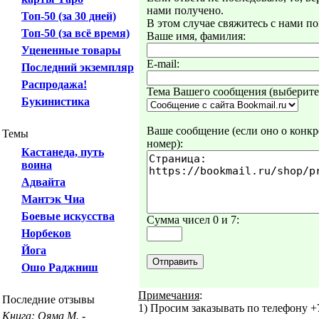
нами получено.
Топ-50 (за 30 дней)
В этом случае свяжитесь с нами по
Топ-50 (за всё время)
Ваше имя, фамилия:
Уцененные товары
E-mail:
Последний экземпляр
Распродажа!
Тема Вашего сообщения (выберите 
Букинистика
Ваше сообщение (если оно о конкре
Темы
номер):
Кастанеда, путь
воина
Адвайта
Мантэк Чиа
Боевые искусства
Сумма чисел 0 и 7:
Норбеков
Йога
Ошо Раджниш
Примечания
:
Последние отзывы
1) Просим заказывать по телефону +7
Книга: Ояма М. -