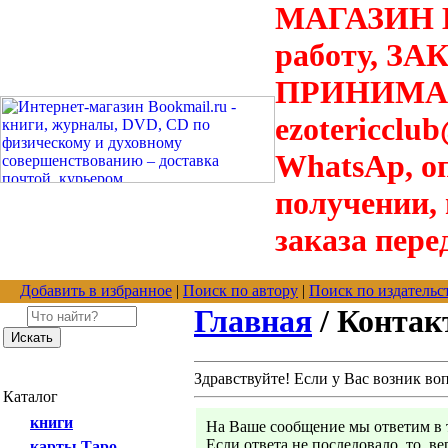
МАГАЗИН В
работу, З
ПРИНИМАЮТ
ezotericclu
WhatsAp, о
получении,
заказа пере
Добавить в избранное
|
Поиск по автору
|
Поиск по издательс
Главная
/ Конта
Здравствуйте! Если у Вас возник во
Каталог
книги
На Ваше сообщение мы ответим в т
Если ответа не последовало, то, в
карты Таро