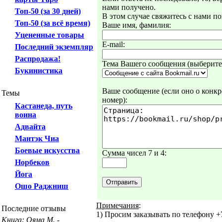
нами получено.
Топ-50 (за 30 дней)
В этом случае свяжитесь с нами по
Топ-50 (за всё время)
Ваше имя, фамилия:
Уцененные товары
E-mail:
Последний экземпляр
Распродажа!
Тема Вашего сообщения (выберите 
Букинистика
Ваше сообщение (если оно о конкре
Темы
номер):
Кастанеда, путь
воина
Адвайта
Мантэк Чиа
Боевые искусства
Сумма чисел 7 и 4:
Норбеков
Йога
Ошо Раджниш
Примечания
:
Последние отзывы
1) Просим заказывать по телефону +7
Книга: Ояма М. -