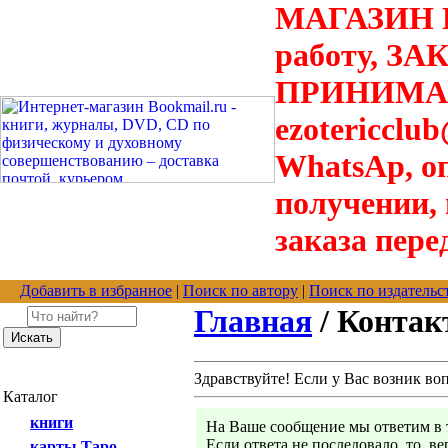
МАГАЗИН В
работу, З
ПРИНИМАЮТ
ezotericclu
WhatsAp, о
получении,
заказа пере
Добавить в избранное
|
Поиск по автору
|
Поиск по издательс
Главная
/ Конта
Здравствуйте! Если у Вас возник во
Каталог
книги
На Ваше сообщение мы ответим в т
Если ответа не последовало, то, в
карты Таро