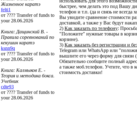
использовать для этого возможности 
Жизненное каратэ
быстрее, чем делать это под Вашу ди
felti1
телефон и т.п. (да и связь не всегда
от ???? Transfer of funds to
Вы увидите сравнение стоимости ра
your 28.06.2026
доставкой, а также у Вас будут нака
2)
Как заказать по телефону
: Просьб
Книга: Дащинский В. -
"Положите" нужные товары в корзину
Правила соревнований по
корзине).
кекушин каратэ
3)
Как заказать без регистрации и бе
ksnn9q
Telegram или WhatsApp или "положит
от ???? Transfer of funds to
вышлите его через форму для связи (
your 28.06.2026
Обязательно сообщите полный адрес
а также моб.телефон. Учтите, что в 
Книга: Калмыков Е. -
стоимость доставки!
Теория и методика бокса.
Учебник
cdte93
от ???? Transfer of funds to
your 28.06.2026