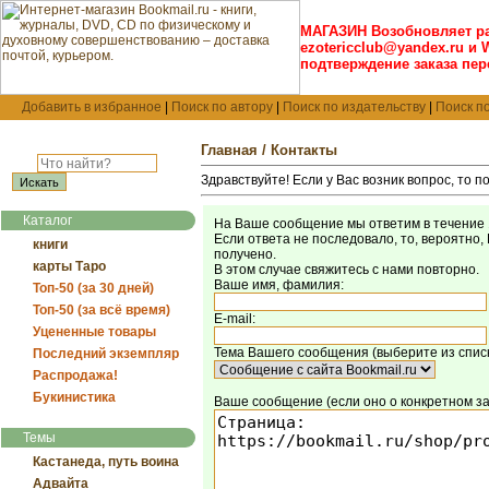
МАГАЗИН Возобновляет р
ezotericclub@yandex.ru и 
подтверждение заказа пер
Добавить в избранное
|
Поиск по автору
|
Поиск по издательству
|
Поиск п
Главная
/ Контакты
Здравствуйте! Если у Вас возник вопрос, то 
Каталог
На Ваше сообщение мы ответим в течение 1
Если ответа не последовало, то, вероятно
книги
получено.
карты Таро
В этом случае свяжитесь с нами повторно.
Ваше имя, фамилия:
Топ-50 (за 30 дней)
Топ-50 (за всё время)
E-mail:
Уцененные товары
Тема Вашего сообщения (выберите из списк
Последний экземпляр
Распродажа!
Букинистика
Ваше сообщение (если оно о конкретном зак
Темы
Кастанеда, путь воина
Адвайта