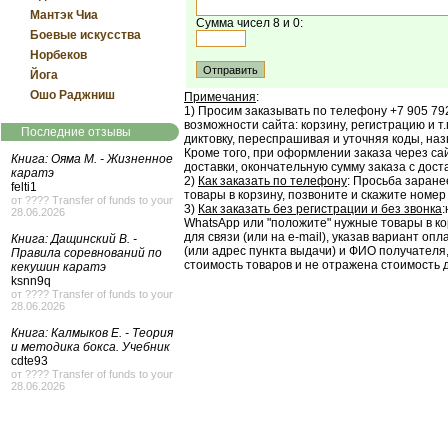
Мантэк Чиа
Сумма чисел 8 и 0:
Боевые искусства
Норбеков
Йога
Ошо Раджниш
Примечания
:
1) Просим заказывать по телефону +7 905 792
возможности сайта: корзину, регистрацию и т.
Последние отзывы
диктовку, переспрашивая и уточняя коды, назв
Кроме того, при оформлении заказа через са
Книга: Ояма М. - Жизненное
доставки, окончательную сумму заказа с доста
каратэ
2)
Как заказать по телефону
: Просьба заране
felti1
товары в корзину, позвоните и скажите номер 
от ???? Transfer of funds to your
3)
Как заказать без регистрации и без звонка
28.06.2026
WhatsApp или "положите" нужные товары в ко
для связи (или на e-mail), указав вариант о
Книга: Дащинский В. -
(или адрес пункта выдачи) и ФИО получателя,
Правила соревнований по
стоимость товаров и не отражена стоимость д
кекушин каратэ
ksnn9q
от ???? Transfer of funds to your
28.06.2026
Книга: Калмыков Е. - Теория
и методика бокса. Учебник
cdte93
от ???? Transfer of funds to your
28.06.2026