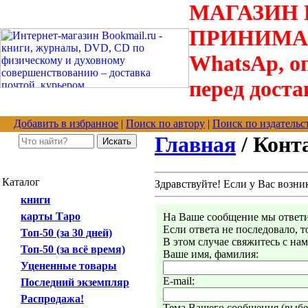
МАГАЗИН В
ПРИНИМАЮТС
WhatsAp, оп
перед доста
Добавить в избранное
|
Поиск по автору
|
Поиск по издательс
Главная
/ Конт
Каталог
Здравствуйте! Если у Вас возни
книги
карты Таро
На Ваше сообщение мы ответим
Если ответа не последовало, 
Топ-50 (за 30 дней)
В этом случае свяжитесь с на
Топ-50 (за всё время)
Ваше имя, фамилия:
Уцененные товары
E-mail:
Последний экземпляр
Распродажа!
Тема Вашего сообщения (выбер