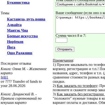
Букинистика
Ваше сообщение (если оно о ко
Темы
Кастанеда, путь воина
Адвайта
Мантэк Чиа
Сумма чисел 8 и 7:
Боевые искусства
Норбеков
Йога
Ошо Раджниш
Примечания
:
Последние отзывы
1) Просим заказывать по телефо
Книга: Ояма М. - Жизненное
корзину, регистрацию и т.п.! По
каратэ
названия, адрес, телефон и т.п.
felti1
сравнение стоимости разных вар
от ???? Transfer of funds to
скидки.
your 28.06.2026
2)
Как заказать по телефону
: Пр
позвоните и скажите номер заказ
Книга: Дащинский В. -
3)
Как заказать без регистрации 
Правила соревнований по
"положите" нужные товары в корз
кекушин каратэ
вариант оплаты и доставки. Обя