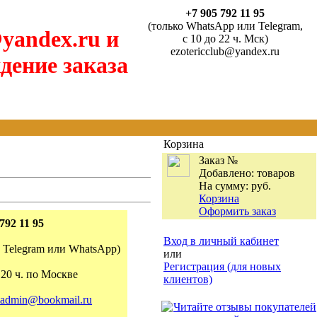
+7 905 792 11 95
(только WhatsApp или Telegram,
yandex.ru и
с 10 до 22 ч. Мск)
ezotericclub@yandex.ru
дение заказа
Корзина
Заказ №
Добавлено:
товаров
На сумму:
руб.
Корзина
Оформить заказ
792 11 95
Вход в личный кабинет
о Telegram или WhatsApp)
или
Регистрация (для новых
 20 ч. по Москве
клиентов)
admin@bookmail.ru