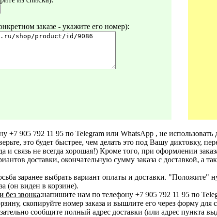
нкретном заказе - укажите его номер):
ну +7 905 792 11 95 по Telegram или WhatsApp , не использовать 
верьте, это будет быстрее, чем делать это под Вашу диктовку, пе
 (да и связь не всегда хорошая!) Кроме того, при оформлении зака
иантов доставки, окончательную сумму заказа с доставкой, а так
осьба заранее выбрать вариант оплаты и доставки. "Положите" н
а (он виден в корзине).
и без звонка
:напишите нам по телефону +7 905 792 11 95 по Tel
ину, скопируйте номер заказа и вышлите его через форму для свя
зательно сообщите полный адрес доставки (или адрес пункта вы