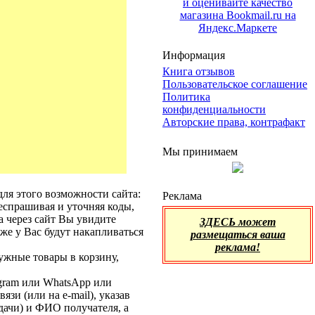
Информация
Книга отзывов
Пользовательское соглашение
Политика
конфиденциальности
Авторские права, контрафакт
Мы принимаем
для этого возможности сайта:
Реклама
респрашивая и уточняя коды,
за через сайт Вы увидите
ЗДЕСЬ может
же у Вас будут накапливаться
размещаться ваша
реклама!
ужные товары в корзину,
egram или WhatsApp или
зи (или на e-mail), указав
дачи) и ФИО получателя, а