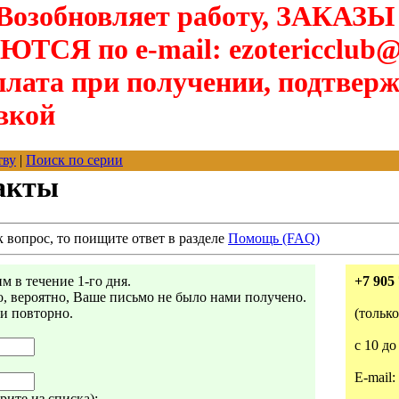
озобновляет работу, ЗАКАЗЫ
Я по e-mail: ezotericclub@
лата при получении, подтверж
вкой
тву
|
Поиск по серии
акты
к вопрос, то поищите ответ в разделе
Помощь (FAQ)
 в течение 1-го дня.
+7 905 
то, вероятно, Ваше письмо не было нами получено.
ми повторно.
(тольк
с 10 до
E-mail:
ите из списка):