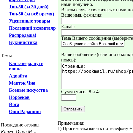
нами получено.
Топ-50 (за 30 дней)
В этом случае свяжитесь с нами по
Топ-50 (за всё время)
Ваше имя, фамилия:
Уцененные товары
E-mail:
Последний экземпляр
Распродажа!
Тема Вашего сообщения (выберите 
Букинистика
Ваше сообщение (если оно о конкре
Темы
номер):
Кастанеда, путь
воина
Адвайта
Мантэк Чиа
Боевые искусства
Сумма чисел 8 и 4:
Норбеков
Йога
Ошо Раджниш
Примечания
:
Последние отзывы
1) Просим заказывать по телефону +7
Книга: Ояма М. -