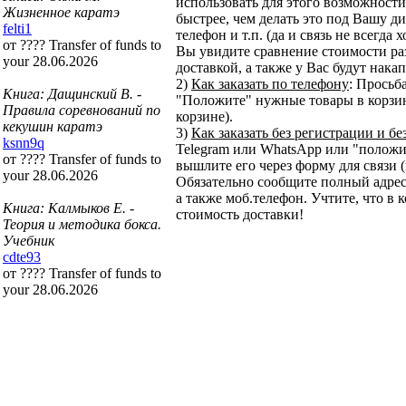
использовать для этого возможности 
Жизненное каратэ
быстрее, чем делать это под Вашу ди
felti1
телефон и т.п. (да и связь не всегда
от ???? Transfer of funds to
Вы увидите сравнение стоимости ра
your 28.06.2026
доставкой, а также у Вас будут нака
2)
Как заказать по телефону
: Просьб
Книга: Дащинский В. -
"Положите" нужные товары в корзину
Правила соревнований по
корзине).
кекушин каратэ
3)
Как заказать без регистрации и бе
ksnn9q
Telegram или WhatsApp или "положит
от ???? Transfer of funds to
вышлите его через форму для связи (
your 28.06.2026
Обязательно сообщите полный адрес
а также моб.телефон. Учтите, что в 
Книга: Калмыков Е. -
стоимость доставки!
Теория и методика бокса.
Учебник
cdte93
от ???? Transfer of funds to
your 28.06.2026