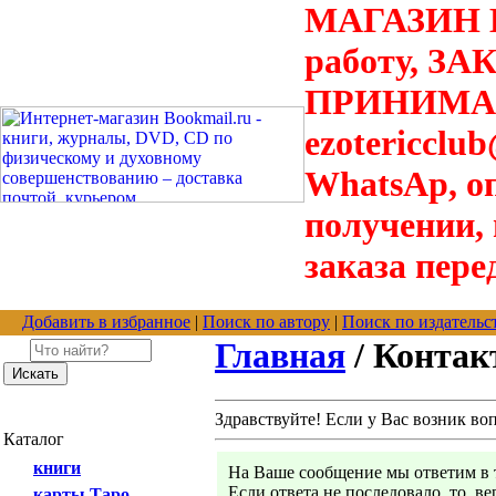
МАГАЗИН В
работу, З
ПРИНИМАЮТ
ezotericclu
WhatsAp, о
получении,
заказа пере
Добавить в избранное
|
Поиск по автору
|
Поиск по издательс
Главная
/ Конта
Здравствуйте! Если у Вас возник во
Каталог
книги
На Ваше сообщение мы ответим в т
Если ответа не последовало, то, в
карты Таро