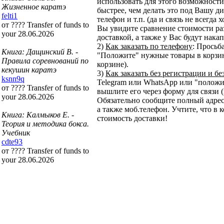
использовать для этого возможности 
Жизненное каратэ
быстрее, чем делать это под Вашу ди
felti1
телефон и т.п. (да и связь не всегда
от ???? Transfer of funds to
Вы увидите сравнение стоимости ра
your 28.06.2026
доставкой, а также у Вас будут нака
2)
Как заказать по телефону
: Просьб
Книга: Дащинский В. -
"Положите" нужные товары в корзину
Правила соревнований по
корзине).
кекушин каратэ
3)
Как заказать без регистрации и бе
ksnn9q
Telegram или WhatsApp или "положит
от ???? Transfer of funds to
вышлите его через форму для связи (
your 28.06.2026
Обязательно сообщите полный адрес
а также моб.телефон. Учтите, что в 
Книга: Калмыков Е. -
стоимость доставки!
Теория и методика бокса.
Учебник
cdte93
от ???? Transfer of funds to
your 28.06.2026