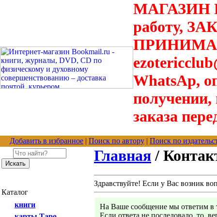
МАГАЗИН В
работу, З
ПРИНИМАЮТ
ezotericclu
WhatsAp, о
получении,
заказа пере
Добавить в избранное
|
Поиск по автору
|
Поиск по издательс
Главная
/ Конта
Здравствуйте! Если у Вас возник во
Каталог
книги
На Ваше сообщение мы ответим в т
Если ответа не последовало, то, в
карты Таро