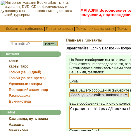
МАГАЗИН Возобновляет ра
получении, подтверждение
Добавить в избранное
|
Поиск по автору
|
Поиск по издательству
|
Поиск п
Главная
/ Контакты
Здравствуйте! Если у Вас возник вопр
Каталог
На Ваше сообщение мы ответим в те
книги
Если ответа не последовало, то, ве
карты Таро
В этом случае свяжитесь с нами пов
Топ-50 (за 30 дней)
Ваше имя, фамилия:
Топ-50 (за всё время)
E-mail:
Уцененные товары
Последний экземпляр
Тема Вашего сообщения (выберите и
Распродажа!
Букинистика
Ваше сообщение (если оно о конкрет
Темы
Кастанеда, путь воина
Адвайта
Мантэк Чиа
Сумма чисел 1 и 3: