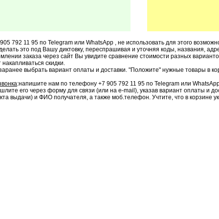
905 792 11 95 по Telegram или WhatsApp , не использовать для этого возможно
 делать это под Вашу диктовку, переспрашивая и уточняя коды, названия, адрес
рмлении заказа через сайт Вы увидите сравнение стоимости разных варианто
т накапливаться скидки.
 заранее выбрать вариант оплаты и доставки. "Положите" нужные товары в ко
звонка
:напишите нам по телефону +7 905 792 11 95 по Telegram или WhatsAp
ышлите его через форму для связи (или на e-mail), указав вариант оплаты и 
кта выдачи) и ФИО получателя, а также моб.телефон. Учтите, что в корзине у