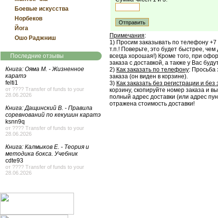
Боевые искусства
Норбеков
Йога
Примечания
:
Ошо Раджниш
1) Просим заказывать по телефону +7 
т.п.! Поверьте, это будет быстрее, чем
Последние отзывы
всегда хорошая!) Кроме того, при офо
заказа с доставкой, а также у Вас буду
Книга: Ояма М. - Жизненное
2)
Как заказать по телефону
: Просьба
каратэ
заказа (он виден в корзине).
felti1
3)
Как заказать без регистрации и без 
от ???? Transfer of funds to your
корзину, скопируйте номер заказа и в
28.06.2026
полный адрес доставки (или адрес пун
отражена стоимость доставки!
Книга: Дащинский В. - Правила
соревнований по кекушин каратэ
ksnn9q
от ???? Transfer of funds to your
28.06.2026
Книга: Калмыков Е. - Теория и
методика бокса. Учебник
cdte93
от ???? Transfer of funds to your
28.06.2026