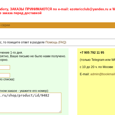
боту, ЗАКАЗЫ ПРИНИМАЮТСЯ по e-mail: ezotericclub@yandex.ru и W
 заказа перед доставкой
о серии
ос, то поищите ответ в разделе
Помощь (FAQ)
чение 1-го дня.
+7 905 792 11 95
роятно, Ваше письмо не было нами получено.
торно.
(только Telegram или W
с 10 до 20 ч. по Москве
E-mail:
admin@bookmail
з списка):
ном заказе - укажите его номер):