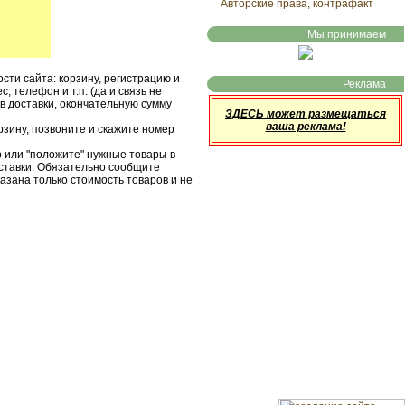
Авторские права, контрафакт
Мы принимаем
сти сайта: корзину, регистрацию и
Реклама
, телефон и т.п. (да и связь не
в доставки, окончательную сумму
ЗДЕСЬ может размещаться
ваша реклама!
рзину, позвоните и скажите номер
p или "положите" нужные товары в
доставки. Обязательно сообщите
казана только стоимость товаров и не