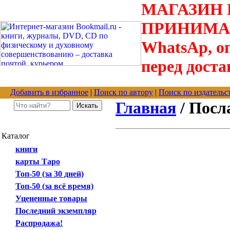
МАГАЗИН В
ПРИНИМАЮТС
WhatsAp, оп
перед доста
Добавить в избранное
|
Поиск по автору
|
Поиск по издательс
Главная
/ Посл
Каталог
книги
карты Таро
Топ-50 (за 30 дней)
Топ-50 (за всё время)
Уцененные товары
Последний экземпляр
Распродажа!