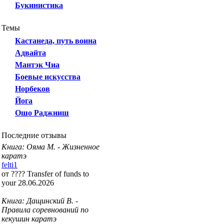
Букинистика
Темы
Кастанеда, путь воина
Адвайта
Мантэк Чиа
Боевые искусства
Норбеков
Йога
Ошо Раджниш
Последние отзывы
Книга: Ояма М. - Жизненное
каратэ
felti1
от ???? Transfer of funds to
your 28.06.2026
Книга: Дащинский В. -
Правила соревнований по
кекушин каратэ