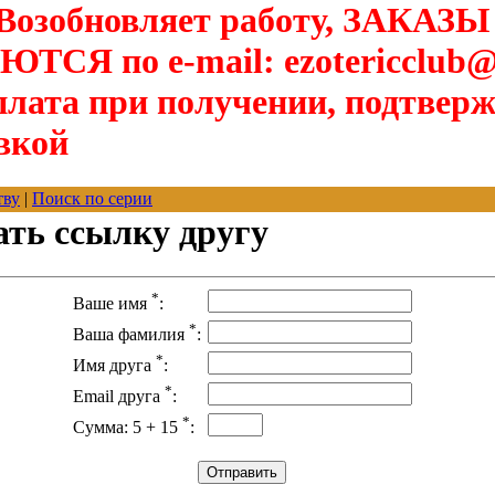
озобновляет работу, ЗАКАЗЫ
Я по e-mail: ezotericclub@
лата при получении, подтверж
вкой
тву
|
Поиск по серии
ать ссылку другу
*
Ваше имя
:
*
Ваша фамилия
:
*
Имя друга
:
*
Email друга
:
*
Сумма: 5 + 15
: