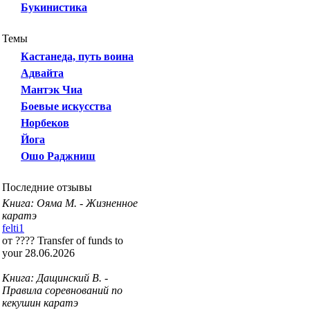
Букинистика
Темы
Кастанеда, путь воина
Адвайта
Мантэк Чиа
Боевые искусства
Норбеков
Йога
Ошо Раджниш
Последние отзывы
Книга: Ояма М. - Жизненное
каратэ
felti1
от ???? Transfer of funds to
your 28.06.2026
Книга: Дащинский В. -
Правила соревнований по
кекушин каратэ