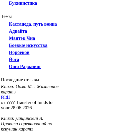
Букинистика
Темы
Кастанеда, путь воина
Адвайта
Мантэк Чиа
Боевые искусства
Норбеков
Йога
Ошо Раджниш
Последние отзывы
Книга: Ояма М. - Жизненное
каратэ
felti1
от ???? Transfer of funds to
your 28.06.2026
Книга: Дащинский В. -
Правила соревнований по
кекушин каратэ