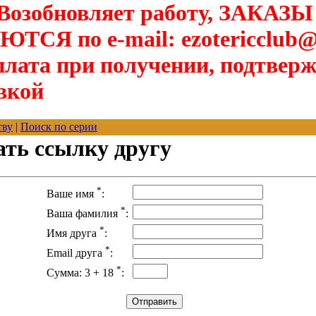
озобновляет работу, ЗАКАЗЫ
Я по e-mail: ezotericclub@
лата при получении, подтверж
вкой
тву
|
Поиск по серии
ать ссылку другу
*
Ваше имя
:
*
Ваша фамилия
:
*
Имя друга
:
*
Email друга
:
*
Сумма: 3 + 18
: