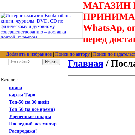
МАГАЗИН В
ПРИНИМАЮТС
WhatsAp, оп
перед доста
Добавить в избранное
|
Поиск по автору
|
Поиск по издательс
Главная
/ Посл
Каталог
книги
карты Таро
Топ-50 (за 30 дней)
Топ-50 (за всё время)
Уцененные товары
Последний экземпляр
Распродажа!