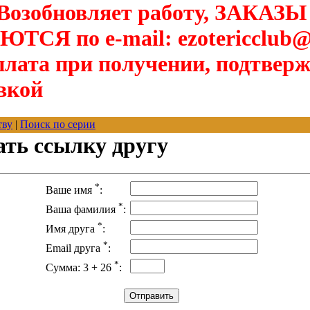
озобновляет работу, ЗАКАЗЫ
Я по e-mail: ezotericclub@
лата при получении, подтверж
вкой
тву
|
Поиск по серии
ать ссылку другу
*
Ваше имя
:
*
Ваша фамилия
:
*
Имя друга
:
*
Email друга
:
*
Сумма: 3 + 26
: