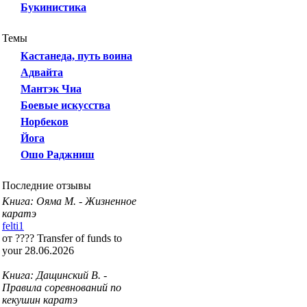
Букинистика
Темы
Кастанеда, путь воина
Адвайта
Мантэк Чиа
Боевые искусства
Норбеков
Йога
Ошо Раджниш
Последние отзывы
Книга: Ояма М. - Жизненное
каратэ
felti1
от ???? Transfer of funds to
your 28.06.2026
Книга: Дащинский В. -
Правила соревнований по
кекушин каратэ