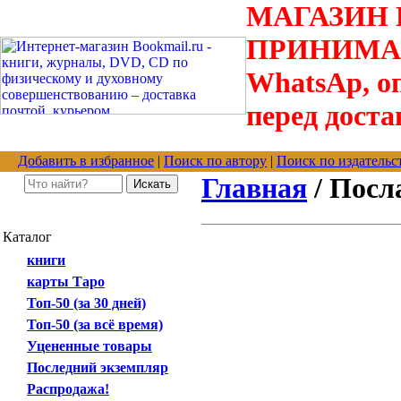
МАГАЗИН В
ПРИНИМАЮТС
WhatsAp, оп
перед доста
Добавить в избранное
|
Поиск по автору
|
Поиск по издательс
Главная
/ Посл
Каталог
книги
карты Таро
Топ-50 (за 30 дней)
Топ-50 (за всё время)
Уцененные товары
Последний экземпляр
Распродажа!