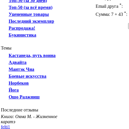
Топ-50 (за 30 дней)
*
Email друга
:
Топ-50 (за всё время)
*
Уцененные товары
Сумма: 7 + 43
:
Последний экземпляр
Распродажа!
Букинистика
Темы
Кастанеда, путь воина
Адвайта
Мантэк Чиа
Боевые искусства
Норбеков
Йога
Ошо Раджниш
Последние отзывы
Книга: Ояма М. - Жизненное
каратэ
felti1