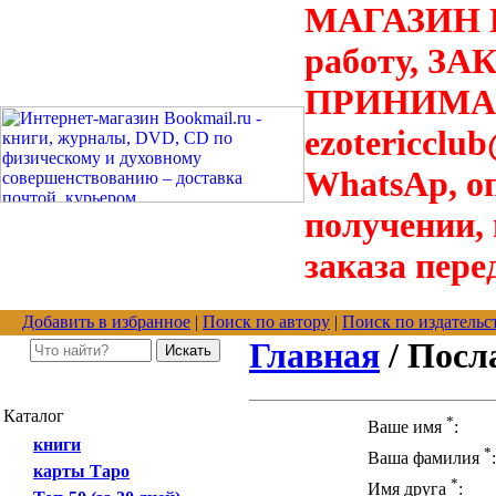
МАГАЗИН В
работу, З
ПРИНИМАЮТ
ezotericclu
WhatsAp, о
получении,
заказа пере
Добавить в избранное
|
Поиск по автору
|
Поиск по издательс
Главная
/ Посл
Каталог
*
Ваше имя
:
книги
*
Ваша фамилия
:
карты Таро
*
Имя друга
: