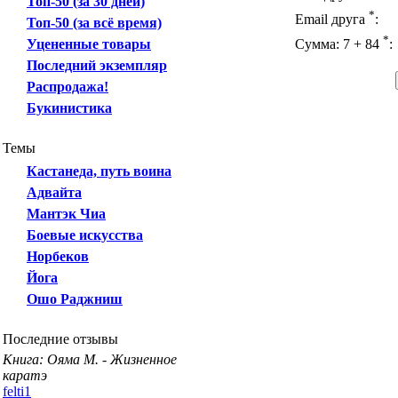
Топ-50 (за 30 дней)
*
Email друга
:
Топ-50 (за всё время)
*
Уцененные товары
Сумма: 7 + 84
:
Последний экземпляр
Распродажа!
Букинистика
Темы
Кастанеда, путь воина
Адвайта
Мантэк Чиа
Боевые искусства
Норбеков
Йога
Ошо Раджниш
Последние отзывы
Книга: Ояма М. - Жизненное
каратэ
felti1