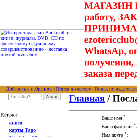
МАГАЗИН В
работу, З
ПРИНИМАЮТ
ezotericclu
WhatsAp, о
получении,
заказа пере
Добавить в избранное
|
Поиск по автору
|
Поиск по издательс
Главная
/ Посл
Каталог
*
Ваше имя
:
книги
*
Ваша фамилия
:
карты Таро
*
Имя друга
: