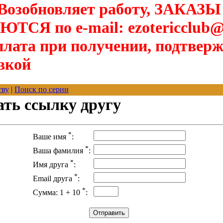
озобновляет работу, ЗАКАЗЫ
Я по e-mail: ezotericclub@
лата при получении, подтверж
вкой
тву
|
Поиск по серии
ать ссылку другу
*
Ваше имя
:
*
Ваша фамилия
:
*
Имя друга
:
*
Email друга
:
*
Сумма: 1 + 10
: