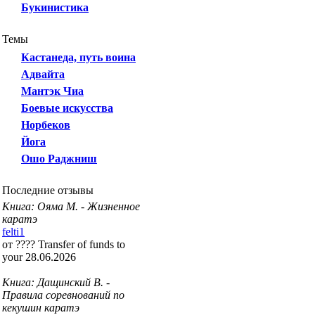
Букинистика
Темы
Кастанеда, путь воина
Адвайта
Мантэк Чиа
Боевые искусства
Норбеков
Йога
Ошо Раджниш
Последние отзывы
Книга: Ояма М. - Жизненное
каратэ
felti1
от ???? Transfer of funds to
your 28.06.2026
Книга: Дащинский В. -
Правила соревнований по
кекушин каратэ