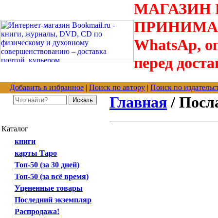
МАГАЗИН В
ПРИНИМАЮТС
WhatsAp, оп
перед доста
Добавить в избранное
|
Поиск по автору
|
Поиск по издательс
Главная
/ Посл
Каталог
книги
карты Таро
Топ-50 (за 30 дней)
Топ-50 (за всё время)
Уцененные товары
Последний экземпляр
Распродажа!