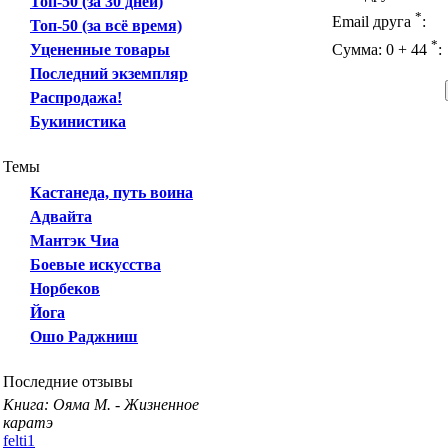
Топ-50 (за 30 дней)
*
Email друга
:
Топ-50 (за всё время)
*
Уцененные товары
Сумма: 0 + 44
:
Последний экземпляр
Распродажа!
Букинистика
Темы
Кастанеда, путь воина
Адвайта
Мантэк Чиа
Боевые искусства
Норбеков
Йога
Ошо Раджниш
Последние отзывы
Книга: Ояма М. - Жизненное
каратэ
felti1