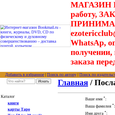
МАГАЗИН В
работу, З
ПРИНИМАЮТ
ezotericclu
WhatsAp, о
получении,
заказа пере
Добавить в избранное
|
Поиск по автору
|
Поиск по издательс
Главная
/ Посл
Каталог
*
Ваше имя
:
книги
*
Ваша фамилия
:
карты Таро
*
Имя друга
: