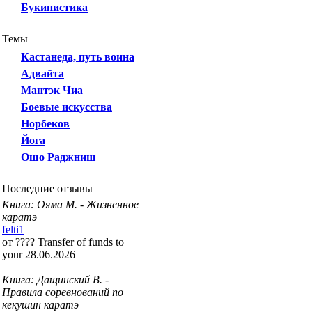
Букинистика
Темы
Кастанеда, путь воина
Адвайта
Мантэк Чиа
Боевые искусства
Норбеков
Йога
Ошо Раджниш
Последние отзывы
Книга: Ояма М. - Жизненное
каратэ
felti1
от ???? Transfer of funds to
your 28.06.2026
Книга: Дащинский В. -
Правила соревнований по
кекушин каратэ