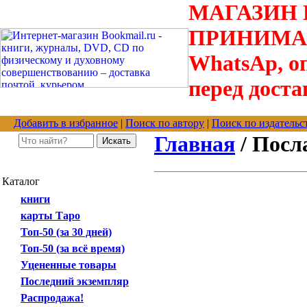
МАГАЗИН В
ПРИНИМАЮТС
WhatsAp, оп
перед доста
Добавить в избранное
|
Поиск по автору
|
Поиск по издательс
Главная
/ Посл
Каталог
книги
карты Таро
Топ-50 (за 30 дней)
Топ-50 (за всё время)
Уцененные товары
Последний экземпляр
Распродажа!