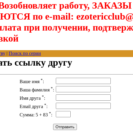
озобновляет работу, ЗАКАЗЫ
Я по e-mail: ezotericclub@
лата при получении, подтверж
вкой
тву
|
Поиск по серии
ать ссылку другу
*
Ваше имя
:
*
Ваша фамилия
:
*
Имя друга
:
*
Email друга
:
*
Сумма: 5 + 83
: