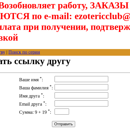
озобновляет работу, ЗАКАЗЫ
Я по e-mail: ezotericclub@
лата при получении, подтверж
вкой
тву
|
Поиск по серии
ать ссылку другу
*
Ваше имя
:
*
Ваша фамилия
:
*
Имя друга
:
*
Email друга
:
*
Сумма: 9 + 19
: