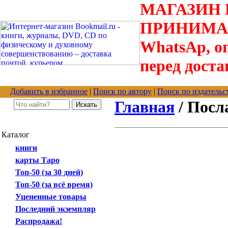
МАГАЗИН В
ПРИНИМАЮТС
WhatsAp, оп
перед доста
Добавить в избранное
|
Поиск по автору
|
Поиск по издательс
Главная
/ Посл
Каталог
книги
карты Таро
Топ-50 (за 30 дней)
Топ-50 (за всё время)
Уцененные товары
Последний экземпляр
Распродажа!