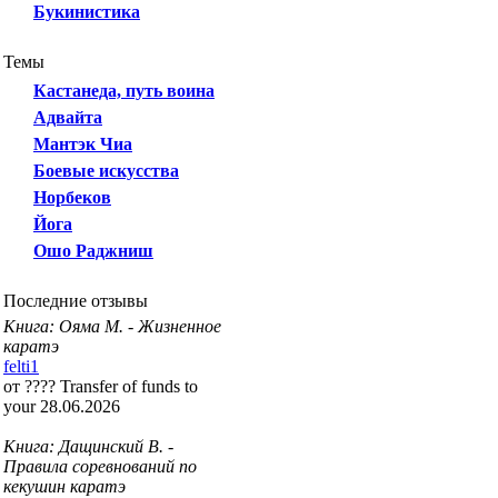
Букинистика
Темы
Кастанеда, путь воина
Адвайта
Мантэк Чиа
Боевые искусства
Норбеков
Йога
Ошо Раджниш
Последние отзывы
Книга: Ояма М. - Жизненное
каратэ
felti1
от ???? Transfer of funds to
your 28.06.2026
Книга: Дащинский В. -
Правила соревнований по
кекушин каратэ