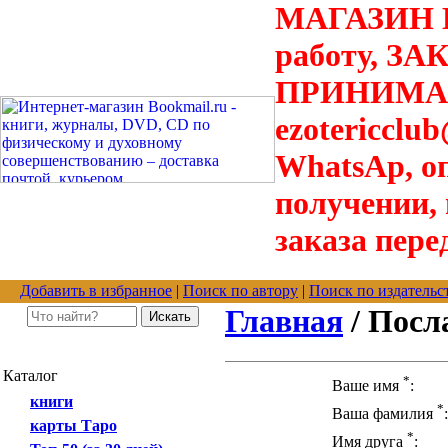
МАГАЗИН В
работу, З
ПРИНИМАЮТ
ezotericclu
WhatsAp, о
получении,
заказа пере
Добавить в избранное
|
Поиск по автору
|
Поиск по издательс
Главная
/ Посл
Каталог
*
Ваше имя
:
книги
*
Ваша фамилия
:
карты Таро
*
Имя друга
: