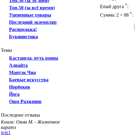
Топ-50 (за 30 дней)
*
Email друга
:
Топ-50 (за всё время)
*
Уцененные товары
Сумма: 2 + 88
:
Последний экземпляр
Распродажа!
Букинистика
Темы
Кастанеда, путь воина
Адвайта
Мантэк Чиа
Боевые искусства
Норбеков
Йога
Ошо Раджниш
Последние отзывы
Книга: Ояма М. - Жизненное
каратэ
felti1