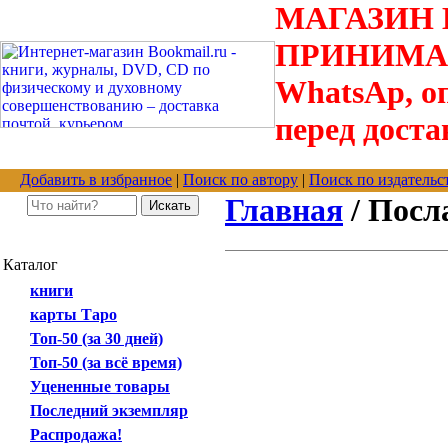
МАГАЗИН В
ПРИНИМАЮТС
WhatsAp, оп
перед доста
Добавить в избранное
|
Поиск по автору
|
Поиск по издательс
Главная
/ Посл
Каталог
книги
карты Таро
Топ-50 (за 30 дней)
Топ-50 (за всё время)
Уцененные товары
Последний экземпляр
Распродажа!