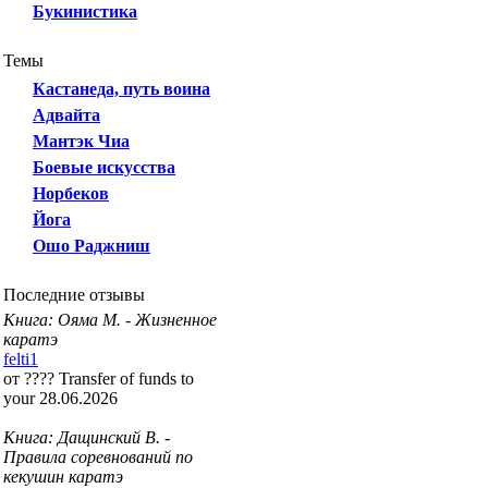
Букинистика
Темы
Кастанеда, путь воина
Адвайта
Мантэк Чиа
Боевые искусства
Норбеков
Йога
Ошо Раджниш
Последние отзывы
Книга: Ояма М. - Жизненное
каратэ
felti1
от ???? Transfer of funds to
your 28.06.2026
Книга: Дащинский В. -
Правила соревнований по
кекушин каратэ