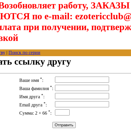
озобновляет работу, ЗАКАЗЫ
Я по e-mail: ezotericclub@
лата при получении, подтверж
вкой
тву
|
Поиск по серии
ать ссылку другу
*
Ваше имя
:
*
Ваша фамилия
:
*
Имя друга
:
*
Email друга
:
*
Сумма: 2 + 66
: