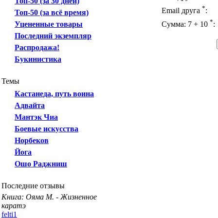
Топ-50 (за 30 дней)
*
Email друга
:
Топ-50 (за всё время)
*
Уцененные товары
Сумма: 7 + 10
:
Последний экземпляр
Распродажа!
Букинистика
Темы
Кастанеда, путь воина
Адвайта
Мантэк Чиа
Боевые искусства
Норбеков
Йога
Ошо Раджниш
Последние отзывы
Книга: Ояма М. - Жизненное
каратэ
felti1