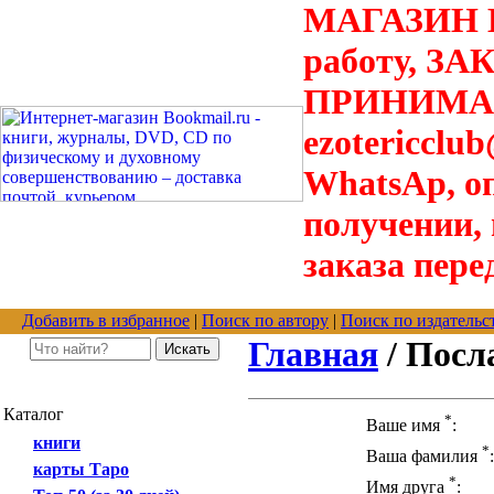
МАГАЗИН В
работу, З
ПРИНИМАЮТ
ezotericclu
WhatsAp, о
получении,
заказа пере
Добавить в избранное
|
Поиск по автору
|
Поиск по издательс
Главная
/ Посл
Каталог
*
Ваше имя
:
книги
*
Ваша фамилия
:
карты Таро
*
Имя друга
: