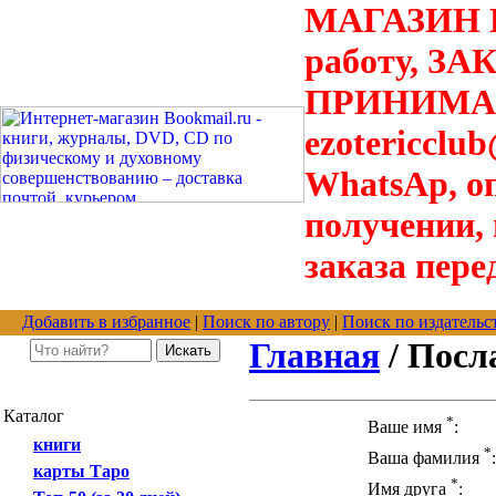
МАГАЗИН В
работу, З
ПРИНИМАЮТ
ezotericclu
WhatsAp, о
получении,
заказа пере
Добавить в избранное
|
Поиск по автору
|
Поиск по издательс
Главная
/ Посл
Каталог
*
Ваше имя
:
книги
*
Ваша фамилия
:
карты Таро
*
Имя друга
: