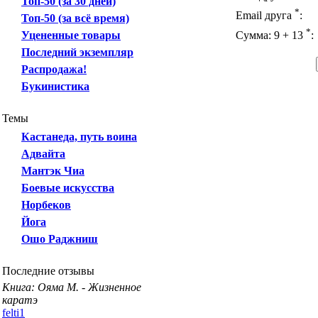
Топ-50 (за 30 дней)
*
Email друга
:
Топ-50 (за всё время)
*
Уцененные товары
Сумма: 9 + 13
:
Последний экземпляр
Распродажа!
Букинистика
Темы
Кастанеда, путь воина
Адвайта
Мантэк Чиа
Боевые искусства
Норбеков
Йога
Ошо Раджниш
Последние отзывы
Книга: Ояма М. - Жизненное
каратэ
felti1