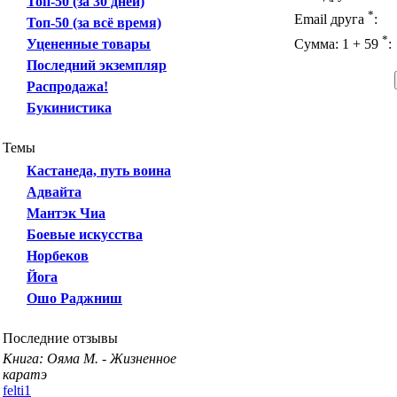
Топ-50 (за 30 дней)
*
Email друга
:
Топ-50 (за всё время)
*
Уцененные товары
Сумма: 1 + 59
:
Последний экземпляр
Распродажа!
Букинистика
Темы
Кастанеда, путь воина
Адвайта
Мантэк Чиа
Боевые искусства
Норбеков
Йога
Ошо Раджниш
Последние отзывы
Книга: Ояма М. - Жизненное
каратэ
felti1