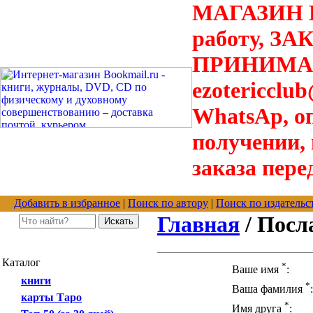
МАГАЗИН В
работу, З
ПРИНИМАЮТ
ezotericclu
WhatsAp, о
получении,
заказа пере
Добавить в избранное
|
Поиск по автору
|
Поиск по издательс
Главная
/ Посл
Каталог
*
Ваше имя
:
книги
*
Ваша фамилия
:
карты Таро
*
Имя друга
: