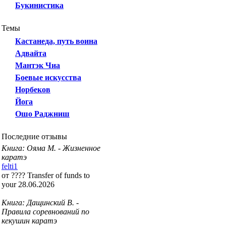
Букинистика
Темы
Кастанеда, путь воина
Адвайта
Мантэк Чиа
Боевые искусства
Норбеков
Йога
Ошо Раджниш
Последние отзывы
Книга: Ояма М. - Жизненное
каратэ
felti1
от ???? Transfer of funds to
your 28.06.2026
Книга: Дащинский В. -
Правила соревнований по
кекушин каратэ