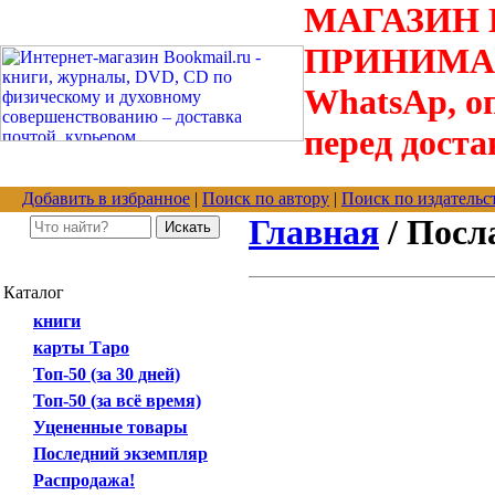
МАГАЗИН В
ПРИНИМАЮТС
WhatsAp, оп
перед доста
Добавить в избранное
|
Поиск по автору
|
Поиск по издательс
Главная
/ Посл
Каталог
книги
карты Таро
Топ-50 (за 30 дней)
Топ-50 (за всё время)
Уцененные товары
Последний экземпляр
Распродажа!