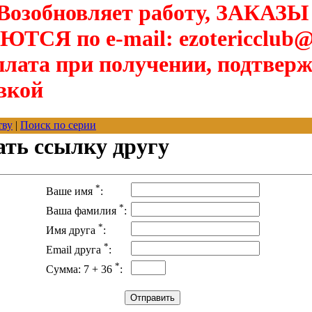
озобновляет работу, ЗАКАЗЫ
Я по e-mail: ezotericclub@
лата при получении, подтверж
вкой
тву
|
Поиск по серии
ать ссылку другу
*
Ваше имя
:
*
Ваша фамилия
:
*
Имя друга
:
*
Email друга
:
*
Сумма: 7 + 36
: