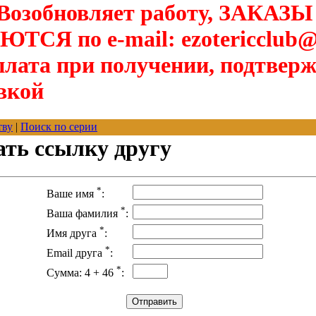
озобновляет работу, ЗАКАЗЫ
Я по e-mail: ezotericclub@
лата при получении, подтверж
вкой
тву
|
Поиск по серии
ать ссылку другу
*
Ваше имя
:
*
Ваша фамилия
:
*
Имя друга
:
*
Email друга
:
*
Сумма: 4 + 46
: