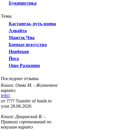
Букинистика
Темы
Кастанеда, путь воина
Адвайта
Мантэк Чиа
Боевые искусства
Норбеков
Йога
Ошо Раджниш
Последние отзывы
Книга: Ояма М. - Жизненное
каратэ
felti1
от ???? Transfer of funds to
your 28.06.2026
Книга: Дащинский В. -
Правила соревнований по
кекушин каратэ