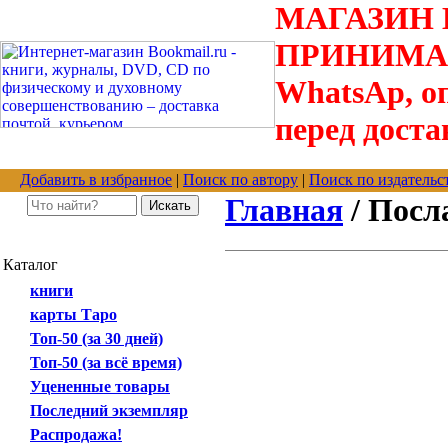
МАГАЗИН В
ПРИНИМАЮТС
WhatsAp, оп
перед доста
Добавить в избранное
|
Поиск по автору
|
Поиск по издательс
Главная
/ Посл
Каталог
книги
карты Таро
Топ-50 (за 30 дней)
Топ-50 (за всё время)
Уцененные товары
Последний экземпляр
Распродажа!