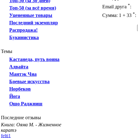
Топ-50 (за 30 дней)
*
Email друга
:
Топ-50 (за всё время)
*
Уцененные товары
Сумма: 1 + 33
:
Последний экземпляр
Распродажа!
Букинистика
Темы
Кастанеда, путь воина
Адвайта
Мантэк Чиа
Боевые искусства
Норбеков
Йога
Ошо Раджниш
Последние отзывы
Книга: Ояма М. - Жизненное
каратэ
felti1