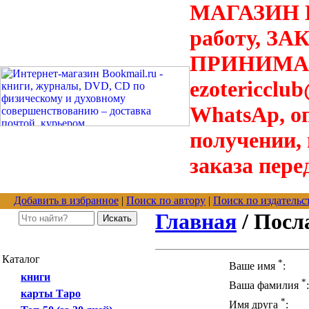
МАГАЗИН В
работу, З
ПРИНИМАЮТ
ezotericclu
WhatsAp, о
получении,
заказа пере
Добавить в избранное
|
Поиск по автору
|
Поиск по издательс
Главная
/ Посл
Каталог
*
Ваше имя
:
книги
*
Ваша фамилия
:
карты Таро
*
Имя друга
: