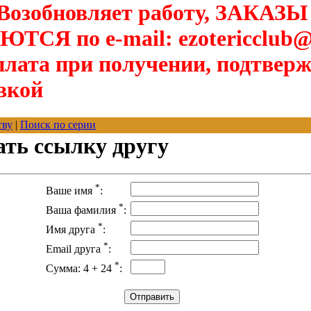
озобновляет работу, ЗАКАЗЫ
Я по e-mail: ezotericclub@
лата при получении, подтверж
вкой
тву
|
Поиск по серии
ать ссылку другу
*
Ваше имя
:
*
Ваша фамилия
:
*
Имя друга
:
*
Email друга
:
*
Сумма: 4 + 24
: