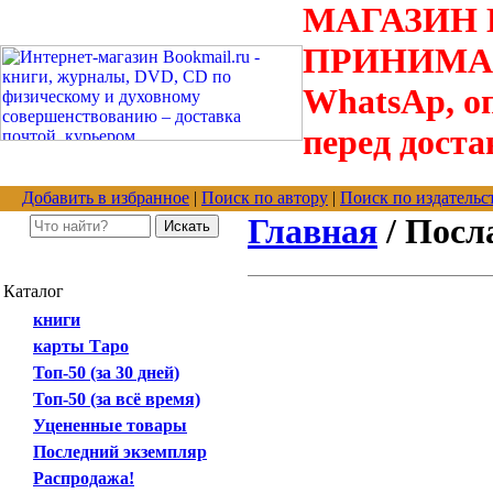
МАГАЗИН В
ПРИНИМАЮТС
WhatsAp, оп
перед доста
Добавить в избранное
|
Поиск по автору
|
Поиск по издательс
Главная
/ Посл
Каталог
книги
карты Таро
Топ-50 (за 30 дней)
Топ-50 (за всё время)
Уцененные товары
Последний экземпляр
Распродажа!