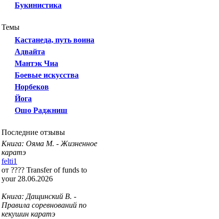
Букинистика
Темы
Кастанеда, путь воина
Адвайта
Мантэк Чиа
Боевые искусства
Норбеков
Йога
Ошо Раджниш
Последние отзывы
Книга: Ояма М. - Жизненное
каратэ
felti1
от ???? Transfer of funds to
your 28.06.2026
Книга: Дащинский В. -
Правила соревнований по
кекушин каратэ