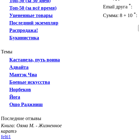
Топ-50 (за 30 дней)
*
Email друга
:
Топ-50 (за всё время)
*
Уцененные товары
Сумма: 8 + 10
:
Последний экземпляр
Распродажа!
Букинистика
Темы
Кастанеда, путь воина
Адвайта
Мантэк Чиа
Боевые искусства
Норбеков
Йога
Ошо Раджниш
Последние отзывы
Книга: Ояма М. - Жизненное
каратэ
felti1