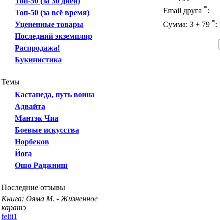
Топ-50 (за 30 дней)
*
Email друга
:
Топ-50 (за всё время)
*
Уцененные товары
Сумма: 3 + 79
:
Последний экземпляр
Распродажа!
Букинистика
Темы
Кастанеда, путь воина
Адвайта
Мантэк Чиа
Боевые искусства
Норбеков
Йога
Ошо Раджниш
Последние отзывы
Книга: Ояма М. - Жизненное
каратэ
felti1