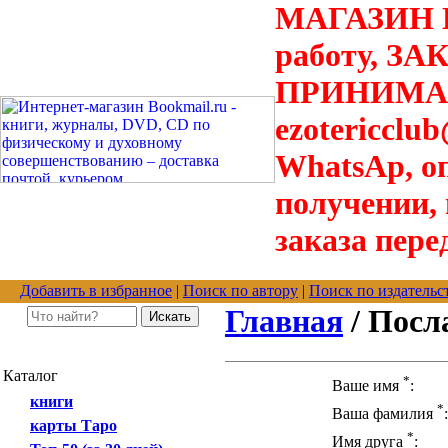
МАГАЗИН В
работу, З
ПРИНИМАЮТ
ezotericclu
WhatsAp, о
получении,
заказа пере
Добавить в избранное
|
Поиск по автору
|
Поиск по издательс
Главная
/ Посл
Каталог
*
Ваше имя
:
книги
*
Ваша фамилия
:
карты Таро
*
Имя друга
: