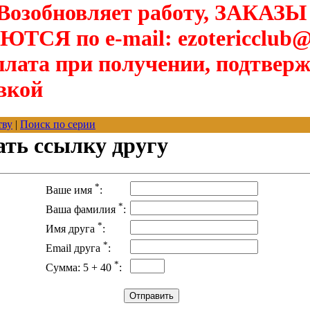
озобновляет работу, ЗАКАЗЫ
Я по e-mail: ezotericclub@
лата при получении, подтверж
вкой
тву
|
Поиск по серии
ать ссылку другу
*
Ваше имя
:
*
Ваша фамилия
:
*
Имя друга
:
*
Email друга
:
*
Сумма: 5 + 40
: