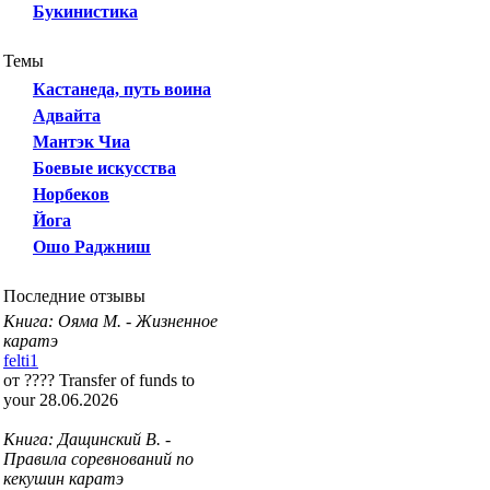
Букинистика
Темы
Кастанеда, путь воина
Адвайта
Мантэк Чиа
Боевые искусства
Норбеков
Йога
Ошо Раджниш
Последние отзывы
Книга: Ояма М. - Жизненное
каратэ
felti1
от ???? Transfer of funds to
your 28.06.2026
Книга: Дащинский В. -
Правила соревнований по
кекушин каратэ