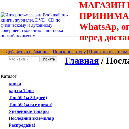
МАГАЗИН В
ПРИНИМАЮТС
WhatsAp, оп
перед доста
Добавить в избранное
|
Поиск по автору
|
Поиск по издательс
Главная
/ Посл
Каталог
книги
карты Таро
Топ-50 (за 30 дней)
Топ-50 (за всё время)
Уцененные товары
Последний экземпляр
Распродажа!