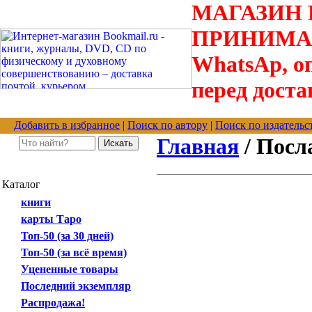
МАГАЗИН В
ПРИНИМАЮТС
WhatsAp, оп
перед доста
Добавить в избранное
|
Поиск по автору
|
Поиск по издательс
Главная
/ Посл
Каталог
книги
карты Таро
Топ-50 (за 30 дней)
Топ-50 (за всё время)
Уцененные товары
Последний экземпляр
Распродажа!