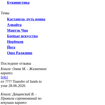
Букинистика
Темы
Кастанеда, путь воина
Адвайта
Мантэк Чиа
Боевые искусства
Норбеков
Йога
Ошо Раджниш
Последние отзывы
Книга: Ояма М. - Жизненное
каратэ
felti1
от ???? Transfer of funds to
your 28.06.2026
Книга: Дащинский В. -
Правила соревнований по
кекушин каратэ