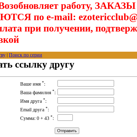
озобновляет работу, ЗАКАЗЫ
Я по e-mail: ezotericclub@
лата при получении, подтверж
вкой
тву
|
Поиск по серии
ать ссылку другу
*
Ваше имя
:
*
Ваша фамилия
:
*
Имя друга
:
*
Email друга
:
*
Сумма: 0 + 43
: