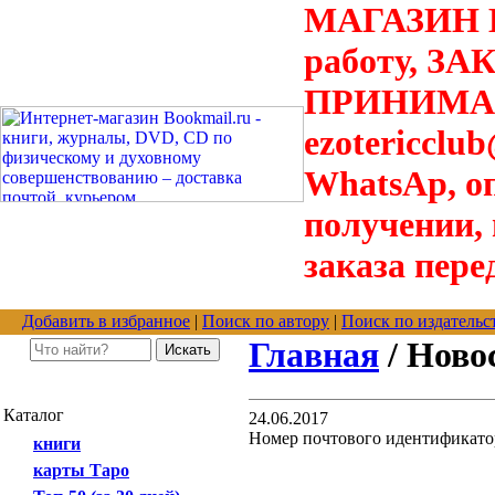
МАГАЗИН В
работу, З
ПРИНИМАЮТ
ezotericclu
WhatsAp, о
получении,
заказа пере
Добавить в избранное
|
Поиск по автору
|
Поиск по издательс
Главная
/ Ново
Каталог
24.06.2017
Номер почтового идентификатор
книги
карты Таро