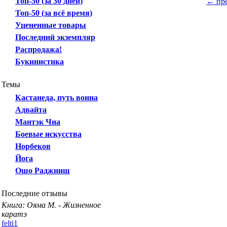
Топ-50 (за 30 дней)
← пр
Топ-50 (за всё время)
Уцененные товары
Последний экземпляр
Распродажа!
Букинистика
Темы
Кастанеда, путь воина
Адвайта
Мантэк Чиа
Боевые искусства
Норбеков
Йога
Ошо Раджниш
Последние отзывы
Книга: Ояма М. - Жизненное
каратэ
felti1