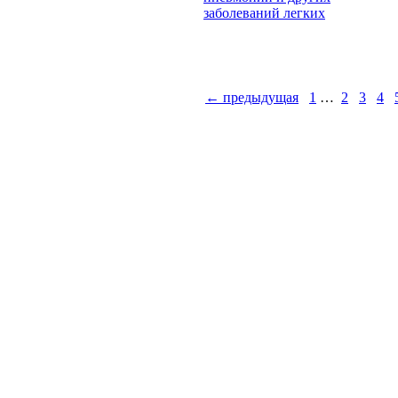
заболеваний легких
← предыдущая
1
…
2
3
4