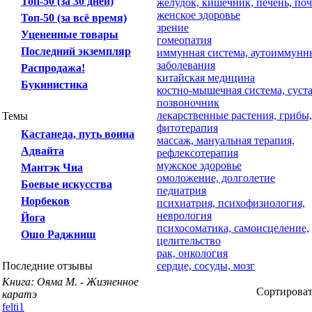
Топ-50 (за 30 дней)
желудок, кишечник, печень, по
женское здоровье
Топ-50 (за всё время)
зрение
Уцененные товары
гомеопатия
Последний экземпляр
иммунная система, аутоиммунн
заболевания
Распродажа!
китайская медицина
Букинистика
костно-мышечная система, суст
позвоночник
лекарственные растения, грибы,
Темы
фитотерапия
Кастанеда, путь воина
массаж, мануальная терапия,
Адвайта
рефлексотерапия
мужское здоровье
Мантэк Чиа
омоложение, долголетие
Боевые искусства
педиатрия
Норбеков
психиатрия, психофизиология,
неврология
Йога
психосоматика, самоисцеление,
Ошо Раджниш
целительство
рак, онкология
Последние отзывы
сердце, сосуды, мозг
Книга: Ояма М. - Жизненное
Сортирова
каратэ
felti1