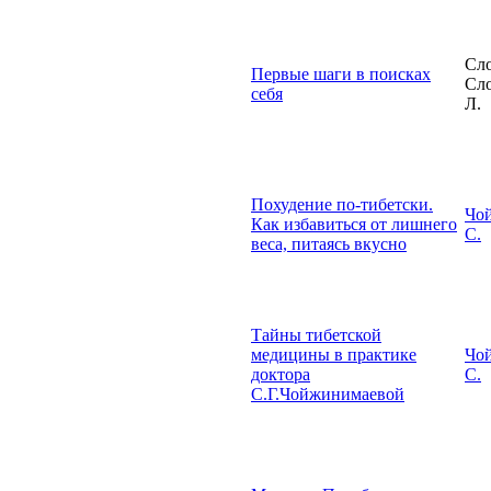
Сло
Первые шаги в поисках
Сл
себя
Л.
Похудение по-тибетски.
Чо
Как избавиться от лишнего
С.
веса, питаясь вкусно
Тайны тибетской
медицины в практике
Чо
доктора
С.
С.Г.Чойжинимаевой