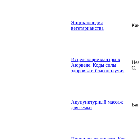
Энциклопедия
Кан
вегетарианства
Исцеляющие мантры в
Не
Аюрведе. Коды силы,
С.
здоровья и благополучия
Акупунктурный массаж
Ван
для семьи
Прививка от стресса. Как