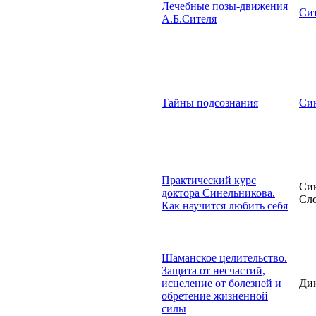
Лечебные позы-движения
Сит
А.Б.Сителя
Тайны подсознания
Син
Практический курс
Син
доктора Синельникова.
Сло
Как научится любить себя
Шаманское целительство.
Защита от несчастий,
исцеление от болезней и
Дик
обретение жизненной
силы