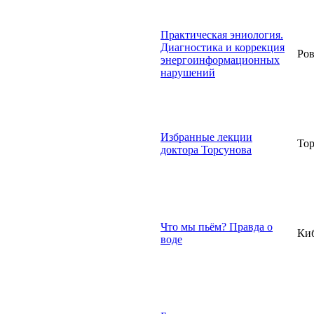
Практическая эниология.
Диагностика и коррекция
Ров
энергоинформационных
нарушений
Избранные лекции
Тор
доктора Торсунова
Что мы пьём? Правда о
Киб
воде