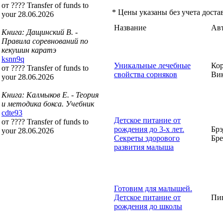
от ???? Transfer of funds to
* Цены указаны без учета доста
your 28.06.2026
Название
Ав
Книга: Дащинский В. -
Правила соревнований по
кекушин каратэ
ksnn9q
Уникальные лечебные
Кор
от ???? Transfer of funds to
свойства сорняков
Вик
your 28.06.2026
Книга: Калмыков Е. - Теория
и методика бокса. Учебник
cdte93
Детское питание от
от ???? Transfer of funds to
рождения до 3-х лет.
Брэ
your 28.06.2026
Секреты здорового
Бре
развития малыша
Готовим для малышей.
Детское питание от
Пиг
рождения до школы