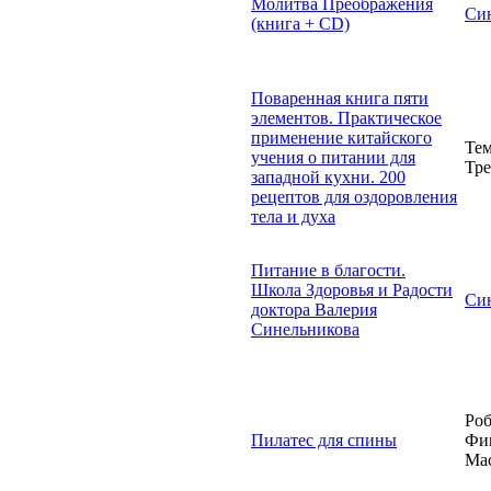
Молитва Преображения
Син
(книга + CD)
Поваренная книга пяти
элементов. Практическое
применение китайского
Тем
учения о питании для
Тре
западной кухни. 200
рецептов для оздоровления
тела и духа
Питание в благости.
Школа Здоровья и Радости
Син
доктора Валерия
Синельникова
Роб
Пилатес для спины
Фи
Мас