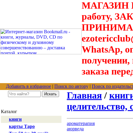
МАГАЗИН В
работу, З
ПРИНИМАЮТ
ezotericclu
WhatsAp, о
получении,
заказа пере
Добавить в избранное
|
Поиск по автору
|
Поиск по издательс
Главная
/
книг
целительство, 
Каталог
книги
ароматерапия
карты Таро
аюрведа