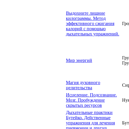
Выдохните лишние
килограммы. Метод
эффективного сжигания
Гро
калорий с помощью
дыхательных упражнений.
Гру
Мир энергий
Гру
Магия духовного
Сир
целительства
Исцеление. Подсознание.
Мозг. Пробуждение
Нун
скрытых ресурсов
Дыхательные практики
Бутейко. Действенные
упражнения для лечения
Бут
пневмонии и других