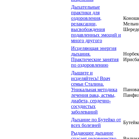
Дыхательные
практики для
оздоровления,
Коноше
релаксации,
Мельни
высвобождения
Шереде
подавленных эмоций и
много другого
Исцеляющая энергия
дыхания.
Норбек
Практические занятия
Ирисба
по оздоровлению
Дышите и
исцеляйтесь! Врач
семьи Сталина.
Уникальная методика
Панова
лечения рака, астмы,
Панфил
диабета, сердечно-
сосудистых
заболеваний
Дыхание по Бутейко от
Бутейк
всех болезней
Рыдающее дыхание
спасает человечество
Вилуна