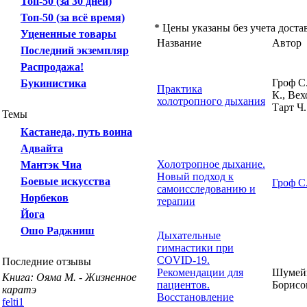
Топ-50 (за 30 дней)
Топ-50 (за всё время)
* Цены указаны без учета доста
Уцененные товары
Название
Автор
Последний экземпляр
Распродажа!
Гроф С
Букинистика
Практика
К., Вех
холотропного дыхания
Тарт Ч.
Темы
Кастанеда, путь воина
Адвайта
Холотропное дыхание.
Мантэк Чиа
Новый подход к
Боевые искусства
Гроф С
самоисследованию и
Норбеков
терапии
Йога
Ошо Раджниш
Дыхательные
гимнастики при
COVID-19.
Последние отзывы
Рекомендации для
Шумейк
Книга: Ояма М. - Жизненное
пациентов.
Борисо
каратэ
Восстановление
felti1