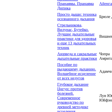
Пранаямы. Пранаяма
Айенга
Дипика
Просто дыши: техника
Брюле 
осознанного дыхания
Стрельникова,
Вилунас, Бутейко.
Лучшие дыхательные
Вишнев
практики для здоровья
и еще 13 дыхательных
техник
Аюрведа и сакральные
Чопра
дыхательные практики
Амрита
Пособие по
рыдающему дыханию.
Адамчи
Волшебное исцеление
от всех недугов
Глубокое дыхание
Цигун: против
болезней.
Лун Юн
Современное
Юйфэн
руководство по
древней методике
исцеления