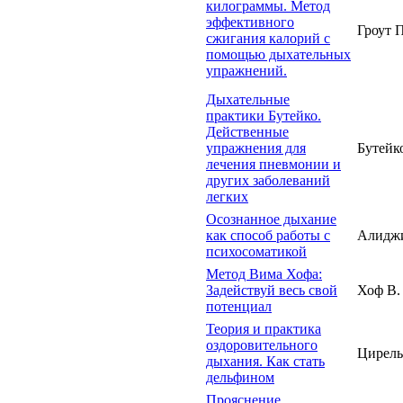
килограммы. Метод
эффективного
Гроут П
сжигания калорий с
помощью дыхательных
упражнений.
Дыхательные
практики Бутейко.
Действенные
упражнения для
Бутейк
лечения пневмонии и
других заболеваний
легких
Осознанное дыхание
как способ работы с
Алиджи
психосоматикой
Метод Вима Хофа:
Задействуй весь свой
Хоф В.
потенциал
Теория и практика
оздоровительного
Цирель
дыхания. Как стать
дельфином
Прояснение