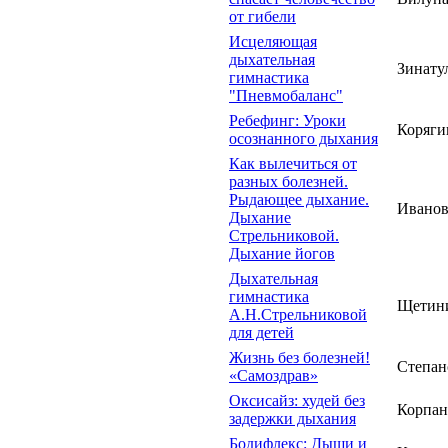
от гибели
Исцеляющая
дыхательная
Зинату
гимнастика
"Пневмобаланс"
Ребефинг: Уроки
Коряги
осознанного дыхания
Как вылечиться от
разных болезней.
Рыдающее дыхание.
Иванов
Дыхание
Стрельниковой.
Дыхание йогов
Дыхательная
гимнастика
Щетин
А.Н.Стрельниковой
для детей
Жизнь без болезней!
Степан
«Самоздрав»
Оксисайз: худей без
Корпан
задержки дыхания
Бодифлекс: Дыши и