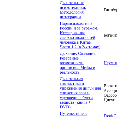
Дыхательные
психотехники.
Гинзбур
Методология
интеграции
Парапсихология в
России и за рубежом.
Исследование
Богачи
сверхвозможностей
человека в Китае.
Части 1,2 (в 2-х томах)
Дыхание. Сознание.
Резервные
возможности
Неумыв
организма. Мифы и
реальность
Дыхательная
гимнастика и
Всекит
упражнения цигун для
Ассоци
снижения веса и
Оздоро
улучшения обмена
Цигун
веществ (книга +
DVD)
Путешествие в
Гроф С