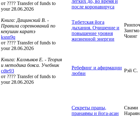
легких до, во время и
от ???? Transfer of funds to
после коронавируса
your 28.06.2026
Книга: Дащинский В. -
Тибетская йога
Ринпоч
Правила соревнований по
дыхания. Очищение и
Зангмо
кекушин каратэ
повышение уровня
Чоинг
ksnn9q
жизненной энергии
от ???? Transfer of funds to
your 28.06.2026
Книга: Калмыков Е. - Теория
и методика бокса. Учебник
Ребефинг и афирмации
Рэй С.
cdte93
любви
от ???? Transfer of funds to
your 28.06.2026
Секреты праны,
Свами
пранаямы и йога-асан
Нараян