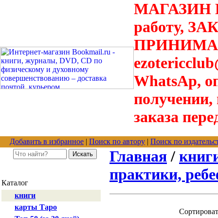
МАГАЗИН В
работу, З
ПРИНИМАЮТ
ezotericclu
WhatsAp, о
получении,
заказа пере
Добавить в избранное
|
Поиск по автору
|
Поиск по издательс
Главная
/
книг
практики, ребеф
Каталог
книги
карты Таро
Сортирова