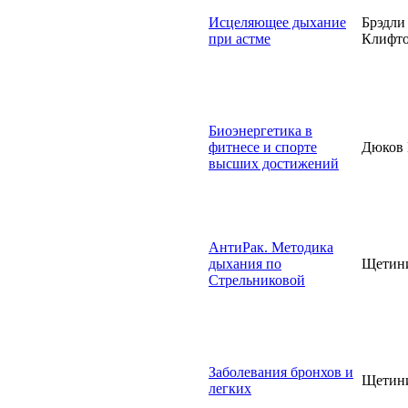
Исцеляющее дыхание
Брэдли 
при астме
Клифто
Биоэнергетика в
фитнесе и спорте
Дюков 
высших достижений
АнтиРак. Методика
дыхания по
Щетин
Стрельниковой
Заболевания бронхов и
Щетин
легких