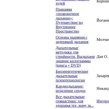
Корпан
худей
Пранаяма
«позвоночное
дыхание»:
Йоган
Путешествие во
Внутреннее
Пространство
Основы ныряния с
Молчан
задержкой дыхания
Дыхательные
методики для
стройности. Выдыхаем
Дан О.
лишние килограммы
(книга + DVD)
Биоэнергетические
дыхательные
Захаре
психотехнологии
Кардиодыхание:
Никанд
исцеление сердца
Все дыхательные
гимнастики: для
Ингерл
здоровья тех, кому за...