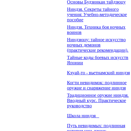
Основы Будзинкан тайдзюцу
Ниндзя. Секреты тайного
учения: Учебно-методическое
пособие
Ниндзя. Техника боя ночных
воинов
Ниндзюцу: тайное искусство
ночных демонов
(практические рекомендации).
Тайные коды боевых искусств
Японии
Кхуай-то - вьетнамский ниндзя
Когти невидимок: подлинное
оружие и снаряжение ниндзя
Традиционное оружие ниндзя.
Вводный курс. Практическое
руководство
Школа ниндзя
Путь невидимых: подлинная
история нин-дзюцу.