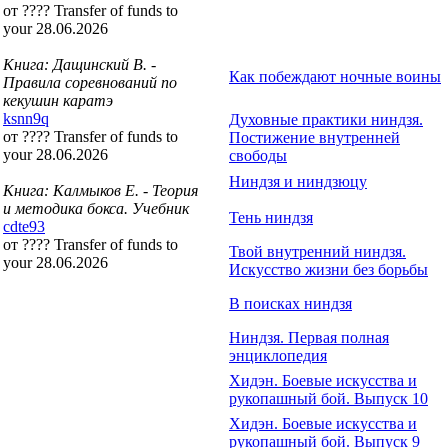
от ???? Transfer of funds to
your 28.06.2026
Книга: Дащинский В. -
Как побеждают ночные воины
Правила соревнований по
кекушин каратэ
ksnn9q
Духовные практики ниндзя.
от ???? Transfer of funds to
Постижение внутренней
your 28.06.2026
свободы
Ниндзя и ниндзюцу
Книга: Калмыков Е. - Теория
и методика бокса. Учебник
Тень ниндзя
cdte93
от ???? Transfer of funds to
Твой внутренний ниндзя.
your 28.06.2026
Искусство жизни без борьбы
В поисках ниндзя
Ниндзя. Первая полная
энциклопедия
Хидэн. Боевые искусства и
рукопашный бой. Выпуск 10
Хидэн. Боевые искусства и
рукопашный бой. Выпуск 9