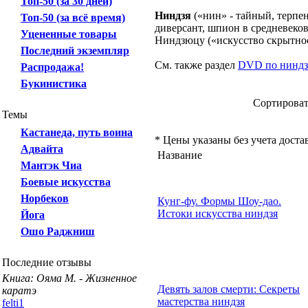
Топ-50 (за 30 дней)
Ниндзя
(«нин» - тайный, терпен
Топ-50 (за всё время)
диверсант, шпион в средневеко
Уцененные товары
Ниндзюцу («искусство скрытност
Последний экземпляр
См. также раздел
DVD по нинд
Распродажа!
Букинистика
Сортирова
Темы
Кастанеда, путь воина
* Цены указаны без учета доста
Адвайта
Название
Мантэк Чиа
Боевые искусства
Норбеков
Кунг-фу. Формы Шоу-дао.
Истоки искусства ниндзя
Йога
Ошо Раджниш
Последние отзывы
Книга: Ояма М. - Жизненное
Девять залов смерти: Секреты
каратэ
мастерства ниндзя
felti1