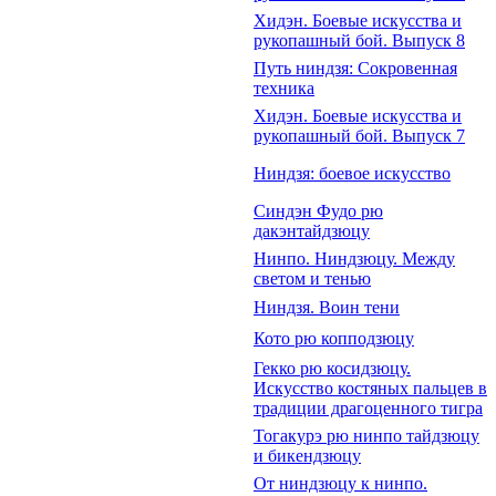
Хидэн. Боевые искусства и
рукопашный бой. Выпуск 8
Путь ниндзя: Сокровенная
техника
Хидэн. Боевые искусства и
рукопашный бой. Выпуск 7
Ниндзя: боевое искусство
Синдэн Фудо рю
дакэнтайдзюцу
Нинпо. Ниндзюцу. Между
светом и тенью
Ниндзя. Воин тени
Кото рю копподзюцу
Гекко рю косидзюцу.
Искусство костяных пальцев в
традиции драгоценного тигра
Тогакурэ рю нинпо тайдзюцу
и бикендзюцу
От ниндзюцу к нинпо.