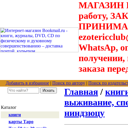
МАГАЗИН В
работу, З
ПРИНИМАЮТ
ezotericclu
WhatsAp, о
получении,
заказа пере
Добавить в избранное
|
Поиск по автору
|
Поиск по издательс
Главная
/
книг
выживание, сп
Каталог
ниндзюцу
книги
карты Таро