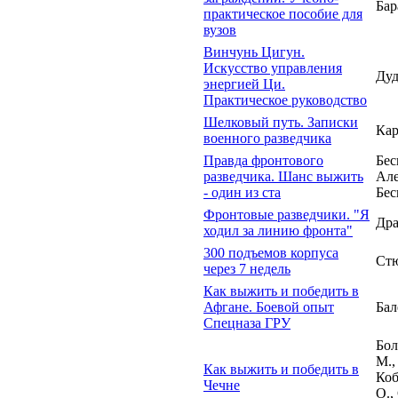
Бар
практическое пособие для
вузов
Винчунь Цигун.
Искусство управления
Дуд
энергией Ци.
Практическое руководство
Шелковый путь. Записки
Кар
военного разведчика
Правда фронтового
Бес
разведчика. Шанс выжить
Але
- один из ста
Бес
Фронтовые разведчики. "Я
Дра
ходил за линию фронта"
300 подъемов корпуса
Стю
через 7 недель
Как выжить и победить в
Афгане. Боевой опыт
Бал
Спецназа ГРУ
Бол
М.,
Как выжить и победить в
Ко
Чечне
О.,