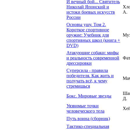
И вечный бой... Святитель
Николай Японский и
Хл
истоки боевых искусств
А.
России
Основы ушу. Том 2.
Короткое спортивное
оружие: Учебник для
Муз
спортивных школ (книга +
DVD)
Атакующие собаки: мифы
и реальность современной
Фат
дрессировки
Суперсила - правила
победителя. Как жить и
Мам
получать всё, к чему
стремишься
Ша
Бокс. Мировые звезды
Д.
Уязвимые точки
Хе
человеческого тела
Путь воина (сборник)
Тактико-специальная