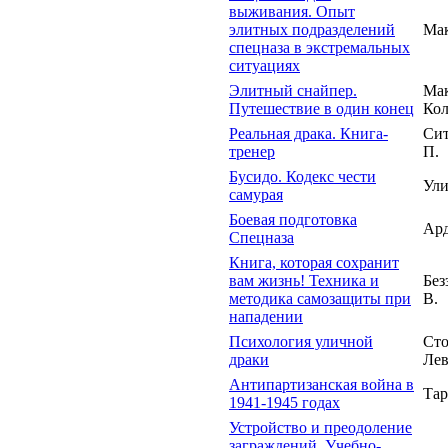
выживания. Опыт
элитных подразделений
Мак
спецназа в экстремальных
ситуациях
Элитный снайпер.
Мак
Путешествие в один конец
Кол
Реальная драка. Книга-
Си
тренер
П.
Бусидо. Кодекс чести
Ули
самурая
Боевая подготовка
Ард
Спецназа
Книга, которая сохранит
вам жизнь! Техника и
Без
методика самозащиты при
В.
нападении
Психология уличной
Сто
драки
Лев
Антипартизанская война в
Тар
1941-1945 годах
Устройство и преодоление
заграждений. Учебно-