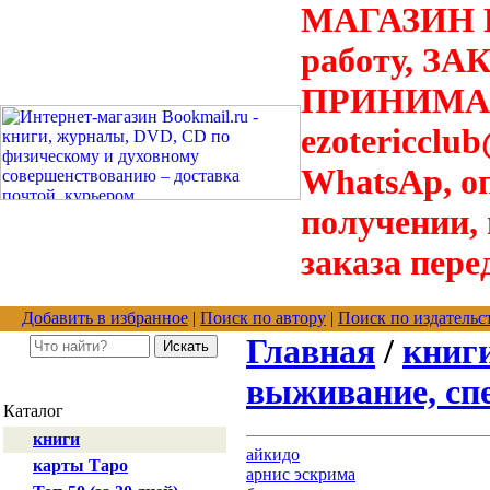
МАГАЗИН В
работу, З
ПРИНИМАЮТ
ezotericclu
WhatsAp, о
получении,
заказа пере
Добавить в избранное
|
Поиск по автору
|
Поиск по издательс
Главная
/
книг
выживание, сп
Каталог
книги
айкидо
карты Таро
арнис эскрима