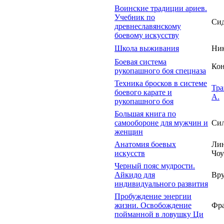
Воинские традиции ариев.
Учебник по
Сид
древнеславянскому
боевому искусству
Школа выживания
Ник
Боевая система
Кон
рукопашного боя спецназа
Техника бросков в системе
Тра
боевого карате и
А.
рукопашного боя
Большая книга по
самообороне для мужчин и
Сил
женщин
Анатомия боевых
Лин
искусств
Чоу
Черный пояс мудрости.
Айкидо для
Вру
индивидуального развития
Пробуждение энергии
жизни. Освобождение
Фра
пойманной в ловушку Ци