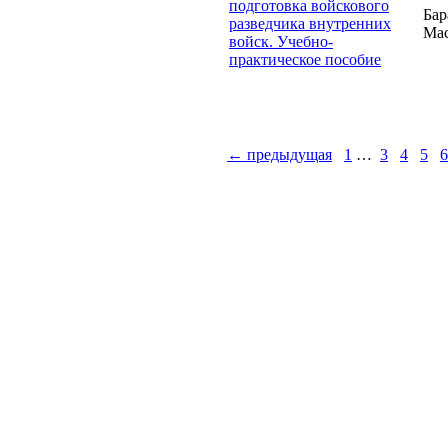
подготовка войскового
Бар
разведчика внутренних
Мас
войск. Учебно-
практическое пособие
← предыдущая
1
…
3
4
5
6