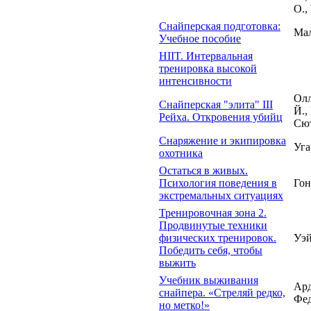
О.,
Снайперская подготовка:
Мал
Учебное пособие
HIIT. Интервальная
тренировка высокой
интенсивности
Олл
Снайперская "элита" III
Й., 
Рейха. Откровения убийц
Сют
Снаряжение и экипировка
Уга
охотника
Остаться в живых.
Психология поведения в
Гон
экстремальных ситуациях
Тренировочная зона 2.
Продвинутые техники
физических тренировок.
Уэй
Победить себя, чтобы
выжить
Учебник выживания
Ард
снайпера. «Стреляй редко,
Фед
но метко!»