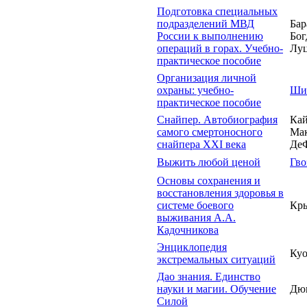
Подготовка специальных
подразделений МВД
Бар
России к выполнению
Бог
операций в горах. Учебно-
Луц
практическое пособие
Организация личной
охраны: учебно-
Ши
практическое пособие
Снайпер. Автобиография
Кай
самого смертоносного
Мак
снайпера XXI века
ДеФ
Выжить любой ценой
Гво
Основы сохранения и
восстановления здоровья в
системе боевого
Кры
выживания А.А.
Кадочникова
Энциклопедия
Куо
экстремальных ситуаций
Дао знания. Единство
науки и магии. Обучение
Дюк
Силой