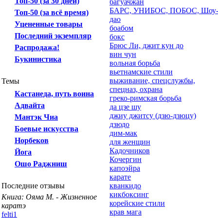
Топ-50 (за 30 дней)
багуачжан
БАРС, УНИБОС, ПОБОС, Шоу
Топ-50 (за всё время)
дао
Уцененные товары
боабом
Последний экземпляр
бокс
Брюс Ли, джит кун до
Распродажа!
вин чун
Букинистика
вольная борьба
вьетнамские стили
выживание, спецслужбы,
Темы
спецназ, охрана
Кастанеда, путь воина
греко-римская борьба
Адвайта
да цзе шу
джиу джитсу (дзю-дзюцу)
Мантэк Чиа
дзюдо
Боевые искусства
дим-мак
Норбеков
для женщин
Кадочников
Йога
Кочергин
Ошо Раджниш
капоэйра
карате
Последние отзывы
кванкидо
кикбоксинг
Книга: Ояма М. - Жизненное
корейские стили
каратэ
крав мага
felti1