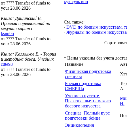
кук суль вон
от ???? Transfer of funds to
your 28.06.2026
Книга: Дащинский В. -
См. также:
Правила соревнований по
-
DVD по боевым искусствам, та
кекушин каратэ
-
Журналы по боевым искусств
ksnn9q
от ???? Transfer of funds to
Сортирова
your 28.06.2026
Книга: Калмыков Е. - Теория
* Цены указаны без учета доста
и методика бокса. Учебник
cdte93
Название
Ав
от ???? Transfer of funds to
Физическая подготовка
Хэт
your 28.06.2026
спецназа
Боевая подготовка
Тер
СМЕРШа
А.
Учение о пустоте.
Ми
Практика вьетнамского
И.
боевого искусства
Спецназ. Полный курс
Поп
подготовки бойца
Энциклопедия